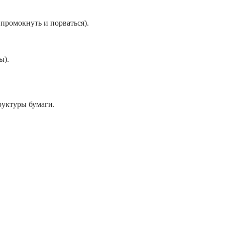
промокнуть и порваться).
ы).
руктуры бумаги.