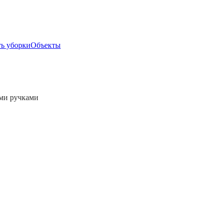
ь уборки
Объекты
ими ручками