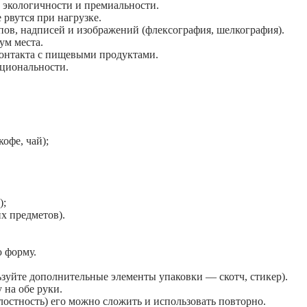
е экологичности и премиальности.
 рвутся при нагрузке.
ипов, надписей и изображений (флексография, шелкография).
ум места.
контакта с пищевыми продуктами.
кциональности.
офе, чай);
);
х предметов).
ю форму.
ьзуйте дополнительные элементы упаковки — скотч, стикер).
 на обе руки.
елостность) его можно сложить и использовать повторно.