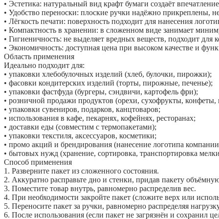
• Эстетика: натуральный вид крафт бумаги создаёт впечатлени
• Удобство переноски: плоские ручки надёжно прикреплены, не
• Лёгкость печати: поверхность подходит для нанесения логот
• Компактность в хранении: в сложенном виде занимает миним
• Гигиеничность: не выделяет вредных веществ, подходит для 
• Экономичность: доступная цена при высоком качестве и фун
Область применения
Идеально подходит для:
• упаковки хлебобулочных изделий (хлеб, булочки, пирожки);
• фасовки кондитерских изделий (торты, пирожные, печенье);
• упаковки фастфуда (бургеры, сэндвичи, картофель фри);
• розничной продажи продуктов (орехи, сухофрукты, конфеты, к
• упаковки сувениров, подарков, канцтоваров;
• использования в кафе, пекарнях, кофейнях, ресторанах;
• доставки еды (совместим с термопакетами);
• упаковки текстиля, аксессуаров, косметики;
• промо акций и брендирования (нанесение логотипа компании
• бытовых нужд (хранение, сортировка, транспортировка мелки
Способ применения
1. Разверните пакет из сложенного состояния.
2. Аккуратно расправьте дно и стенки, придав пакету объёмну
3. Поместите товар внутрь, равномерно распределив вес.
4. При необходимости закройте пакет (сложите верх или испол
5. Переносите пакет за ручки, равномерно распределяя нагрузку
6. После использования (если пакет не загрязнён и сохранил ц