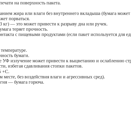
печати на поверхность пакета.
анием жира или влаги без внутреннего вкладыша (бумага может 
жет порваться.
3 кг) — это может привести к разрыву дна или ручек.
мага теряет прочность.
онтакта с пищевыми продуктами (если пакет используется для ед
 температуре.
чность бумаги.
ое УФ излучение может привести к выцветанию и ослаблению ст
и, избегая сдавливания стопки пакетов.
5 ∘C.
 месте, без воздействия влаги и агрессивных сред).
огня — бумага горюча.