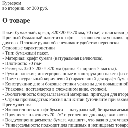
Курьером
во вторник, от 300 руб.
О товаре
Пакет бумажный, крафт, 320×200×370 мм, 70 г/м², с плоскими 
Прочный бумажный пакет из крафта — экологичная упаковка дл
другого. Плоские ручки обеспечивают удобство переноски.
Основные характеристики
• Тип: бумажный пакет.
• Материал: крафт бумага (натуральная целлюлоза).
• Плотность: 70 г/м².
• Размеры: 320 × 200 × 370 мм (длина × ширина × высота).
• Ручки: плоские, интегрированные в конструкцию пакета (из т
• Цвет: натуральный коричневый (характерный для крафт бумаг
• Конструкция: дно и боковые стенки усилены для повышенной
• Упаковка: поставляется в сложенном виде, стопкой.
• Экологичность: биоразлагаемый материал, пригоден для втор
• Страна производства: Россия или Китай (уточняйте при заказе
Преимущества
• Экологичность: крафт бумага — натуральный, биоразлагаемы
• Прочность: плотность 70 г/м² и усиленное дно выдерживают в
• Воздухопроницаемость: бумага «дышит», что важно для упак
• Универсальность: подходит для пищевых и непищевых товаро