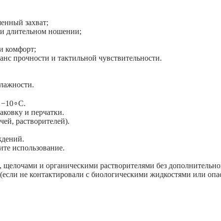
шенный захват;
при длительном ношении;
и комфорт;
анс прочности и тактильной чувствительности.
влажности.
 −10∘C.
аковку и перчатки.
чей, растворителей).
ждений.
ите использование.
, щелочами и органическими растворителями без дополнительно
 (если не контактировали с биологическими жидкостями или оп