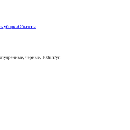
ь уборки
Объекты
опудренные, черные, 100шт/уп