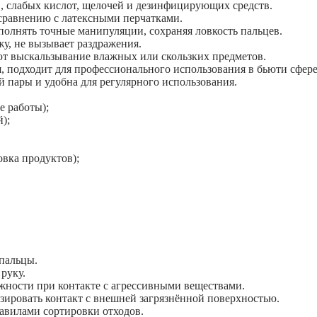
в, слабых кислот, щелочей и дезинфицирующих средств.
 сравнению с латексными перчатками.
полнять точные манипуляции, сохраняя ловкость пальцев.
у, не вызывает раздражения.
т выскальзывание влажных или скользких предметов.
я, подходит для профессионального использования в бьюти сфере
й пары и удобна для регулярного использования.
е работы);
);
вка продуктов);
 пальцы.
 руку.
жности при контакте с агрессивными веществами.
зировать контакт с внешней загрязнённой поверхностью.
равилами сортировки отходов.