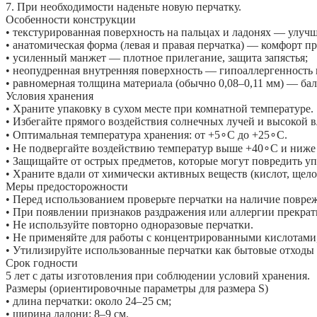
7. При необходимости наденьте новую перчатку.
Особенности конструкции
• текстурированная поверхность на пальцах и ладонях — улуч
• анатомическая форма (левая и правая перчатка) — комфорт 
• усиленный манжет — плотное прилегание, защита запястья;
• неопудренная внутренняя поверхность — гипоаллергенность 
• равномерная толщина материала (обычно 0,08–0,11 мм) — бал
Условия хранения
• Храните упаковку в сухом месте при комнатной температуре.
• Избегайте прямого воздействия солнечных лучей и высокой 
• Оптимальная температура хранения: от +5∘C до +25∘C.
• Не подвергайте воздействию температур выше +40∘C и ниже
• Защищайте от острых предметов, которые могут повредить уп
• Храните вдали от химически активных веществ (кислот, щело
Меры предосторожности
• Перед использованием проверьте перчатки на наличие повре
• При появлении признаков раздражения или аллергии прекрат
• Не используйте повторно одноразовые перчатки.
• Не применяйте для работы с концентрированными кислотами
• Утилизируйте использованные перчатки как бытовые отходы
Срок годности
5 лет с даты изготовления при соблюдении условий хранения.
Размеры (ориентировочные параметры для размера S)
• длина перчатки: около 24–25 см;
• ширина ладони: 8–9 см.