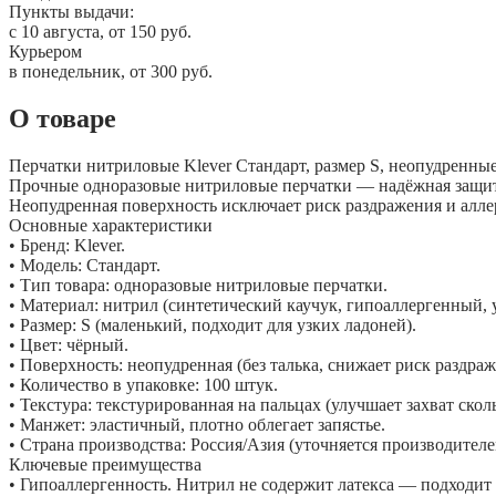
Пункты выдачи:
c 10 августа, от 150 руб.
Курьером
в понедельник, от 300 руб.
О товаре
Перчатки нитриловые Klever Стандарт, размер S, неопудренные,
Прочные одноразовые нитриловые перчатки — надёжная защита
Неопудренная поверхность исключает риск раздражения и аллер
Основные характеристики
• Бренд: Klever.
• Модель: Стандарт.
• Тип товара: одноразовые нитриловые перчатки.
• Материал: нитрил (синтетический каучук, гипоаллергенный,
• Размер: S (маленький, подходит для узких ладоней).
• Цвет: чёрный.
• Поверхность: неопудренная (без талька, снижает риск раздра
• Количество в упаковке: 100 штук.
• Текстура: текстурированная на пальцах (улучшает захват скол
• Манжет: эластичный, плотно облегает запястье.
• Страна производства: Россия/Азия (уточняется производителе
Ключевые преимущества
• Гипоаллергенность. Нитрил не содержит латекса — подходит 