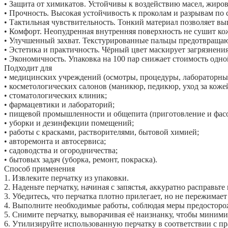
• Защита от химикатов. Устойчивы к воздействию масел, жиро
• Прочность. Высокая устойчивость к проколам и разрывам по
• Тактильная чувствительность. Тонкий материал позволяет вы
• Комфорт. Неопудренная внутренняя поверхность не сушит кож
• Улучшенный захват. Текстурированные пальцы предотвращаю
• Эстетика и практичность. Чёрный цвет маскирует загрязнени
• Экономичность. Упаковка на 100 пар снижает стоимость одно
Подходит для
• медицинских учреждений (осмотры, процедуры, лабораторны
• косметологических салонов (маникюр, педикюр, уход за кожей
• стоматологических клиник;
• фармацевтики и лабораторий;
• пищевой промышленности и общепита (приготовление и фасо
• уборки и дезинфекции помещений;
• работы с красками, растворителями, бытовой химией;
• авторемонта и автосервиса;
• садоводства и огородничества;
• бытовых задач (уборка, ремонт, покраска).
Способ применения
1. Извлеките перчатку из упаковки.
2. Наденьте перчатку, начиная с запястья, аккуратно расправьте
3. Убедитесь, что перчатка плотно прилегает, но не пережимает
4. Выполните необходимые работы, соблюдая меры предосторо
5. Снимите перчатку, выворачивая её наизнанку, чтобы миними
6. Утилизируйте использованную перчатку в соответствии с п