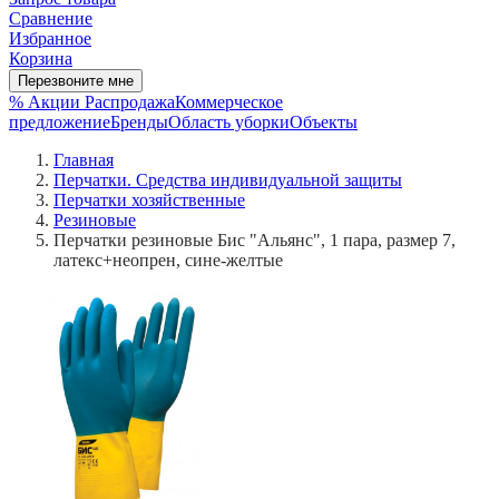
Сравнение
Избранное
Корзина
Перезвоните мне
% Акции
Распродажа
Коммерческое
предложение
Бренды
Область уборки
Объекты
Главная
Перчатки. Средства индивидуальной защиты
Перчатки хозяйственные
Резиновые
Перчатки резиновые Бис "Альянс", 1 пара, размер 7,
латекс+неопрен, сине-желтые