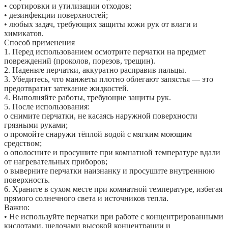
• сортировки и утилизации отходов;
• дезинфекции поверхностей;
• любых задач, требующих защиты кожи рук от влаги и
химикатов.
Способ применения
1. Перед использованием осмотрите перчатки на предмет
повреждений (проколов, порезов, трещин).
2. Наденьте перчатки, аккуратно расправив пальцы.
3. Убедитесь, что манжеты плотно облегают запястья — это
предотвратит затекание жидкостей.
4. Выполняйте работы, требующие защиты рук.
5. После использования:
o снимите перчатки, не касаясь наружной поверхности
грязными руками;
o промойте снаружи тёплой водой с мягким моющим
средством;
o ополосните и просушите при комнатной температуре вдали
от нагревательных приборов;
o выверните перчатки наизнанку и просушите внутреннюю
поверхность.
6. Храните в сухом месте при комнатной температуре, избегая
прямого солнечного света и источников тепла.
Важно:
• Не используйте перчатки при работе с концентрированными
кислотами, щелочами высокой концентрации и