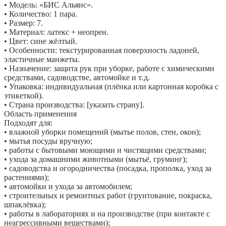
• Модель: «БИС Альянс».
• Количество: 1 пара.
• Размер: 7.
• Материал: латекс + неопрен.
• Цвет: сине жёлтый.
• Особенности: текстурированная поверхность ладоней,
эластичные манжеты.
• Назначение: защита рук при уборке, работе с химическими
средствами, садоводстве, автомойке и т. д.
• Упаковка: индивидуальная (плёнка или картонная коробка с
этикеткой).
• Страна производства: [указать страну].
Область применения
Подходят для:
• влажной уборки помещений (мытье полов, стен, окон);
• мытья посуды вручную;
• работы с бытовыми моющими и чистящими средствами;
• ухода за домашними животными (мытьё, груминг);
• садоводства и огородничества (посадка, прополка, уход за
растениями);
• автомойки и ухода за автомобилем;
• строительных и ремонтных работ (грунтование, покраска,
шпаклёвка);
• работы в лабораториях и на производстве (при контакте с
неагрессивными веществами);