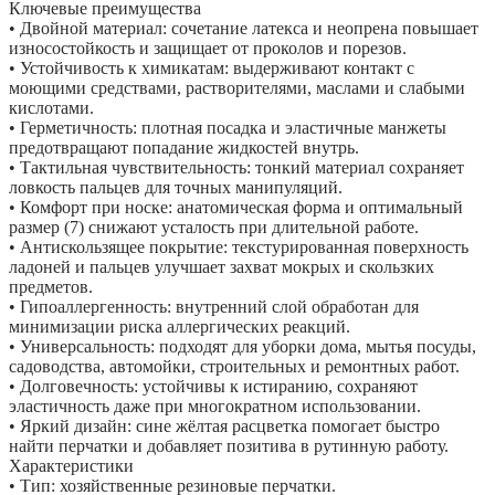
Ключевые преимущества
• Двойной материал: сочетание латекса и неопрена повышает
износостойкость и защищает от проколов и порезов.
• Устойчивость к химикатам: выдерживают контакт с
моющими средствами, растворителями, маслами и слабыми
кислотами.
• Герметичность: плотная посадка и эластичные манжеты
предотвращают попадание жидкостей внутрь.
• Тактильная чувствительность: тонкий материал сохраняет
ловкость пальцев для точных манипуляций.
• Комфорт при носке: анатомическая форма и оптимальный
размер (7) снижают усталость при длительной работе.
• Антискользящее покрытие: текстурированная поверхность
ладоней и пальцев улучшает захват мокрых и скользких
предметов.
• Гипоаллергенность: внутренний слой обработан для
минимизации риска аллергических реакций.
• Универсальность: подходят для уборки дома, мытья посуды,
садоводства, автомойки, строительных и ремонтных работ.
• Долговечность: устойчивы к истиранию, сохраняют
эластичность даже при многократном использовании.
• Яркий дизайн: сине жёлтая расцветка помогает быстро
найти перчатки и добавляет позитива в рутинную работу.
Характеристики
• Тип: хозяйственные резиновые перчатки.