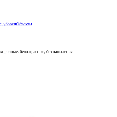
ь уборки
Объекты
ерхпрочные, бело-красные, без напыления