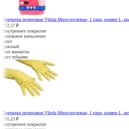
Перчатки резиновые Vileda Многоцелевые, 1 пара, размер L, кр
272,57 ₽
Внутреннее покрытие
хлопковое напыление
Цвет
красный
Тип манжеты
срез зубцами
Перчатки резиновые Vileda Многоцелевые, 1 пара, размер L, же
251,23 ₽
Внутреннее покрытие