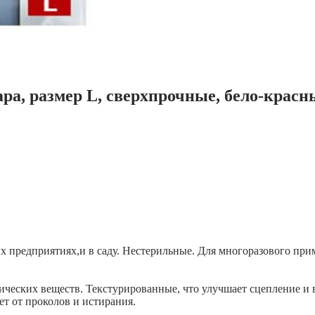
ара, размер L, сверхпрочные, бело-красн
 предприятиях,и в саду. Нестерильные. Для многоразового прим
еских веществ. Текстурированные, что улучшает сцепление и в 
ет от проколов и истирания.