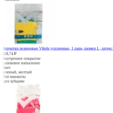
Перчатки резиновые Vileda усиленные, 1 пара, размер L, латек
428,74 ₽
Внутреннее покрытие
хлопковое напыление
Цвет
зелeный, желтый
Тип манжеты
срез зубцами