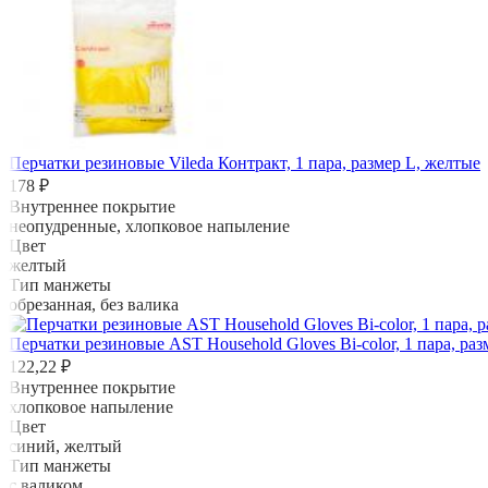
Перчатки резиновые Vileda Контракт, 1 пара, размер L, желтые
178 ₽
Внутреннее покрытие
неопудренные, хлопковое напыление
Цвет
желтый
Тип манжеты
обрезанная, без валика
Перчатки резиновые AST Household Gloves Bi-color, 1 пара, раз
122,22 ₽
Внутреннее покрытие
хлопковое напыление
Цвет
синий, желтый
Тип манжеты
с валиком