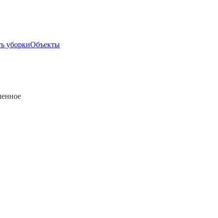
ь уборки
Объекты
еленное