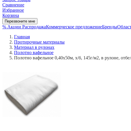
Сравнение
Избранное
Корзина
Перезвоните мне
% Акции
Распродажа
Коммерческое предложение
Бренды
Област
Главная
Протирочные материалы
Материал в рулонах
Полотно вафельное
Полотно вафельное 0,40х50м, х/б, 145г/м2, в рулоне, отб