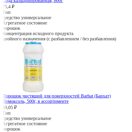
Сода кальцинированная, 600г
75,4 ₽
Тип
средство универсальное
Агрегатное состояние
порошок
Концентрация исходного продукта
двойного назначения (с разбавлением / без разбавления)
Порошок чистящий для поверхностей Barhat (Бархат)
Пемоксоль, 500г, в ассортименте
69,05 ₽
Тип
средство универсальное
Агрегатное состояние
порошок