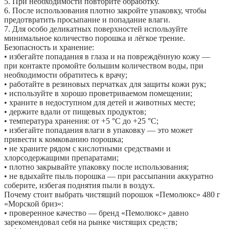
5. При необходимости повторите обработку.
6. После использования плотно закройте упаковку, чтобы
предотвратить просыпание и попадание влаги.
7. Для особо деликатных поверхностей используйте
минимальное количество порошка и лёгкое трение.
Безопасность и хранение:
• избегайте попадания в глаза и на повреждённую кожу —
при контакте промойте большим количеством воды, при
необходимости обратитесь к врачу;
• работайте в резиновых перчатках для защиты кожи рук;
• используйте в хорошо проветриваемом помещении;
• храните в недоступном для детей и животных месте;
• держите вдали от пищевых продуктов;
• температура хранения: от +5 °C до +25 °C;
• избегайте попадания влаги в упаковку — это может
привести к комкованию порошка;
• не храните рядом с кислотными средствами и
хлорсодержащими препаратами;
• плотно закрывайте упаковку после использования;
• не вдыхайте пыль порошка — при рассыпании аккуратно
соберите, избегая поднятия пыли в воздух.
Почему стоит выбрать чистящий порошок «Пемолюкс» 480 г
«Морской бриз»:
• проверенное качество — бренд «Пемолюкс» давно
зарекомендовал себя на рынке чистящих средств;