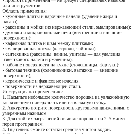
• простота применения — не требует специальных навыков
или инструментов.
Область применения:
• кухонные плиты и варочные панели (удаление жира и
нагара);
• раковины и мойки (из нержавеющей стали, эмалированные);
• духовки и микроволновые печи (внутренние и внешние
поверхности);
• кафельная плитка и швы между плитками;
• эмалированная посуда (кастрюли, чайники);
• сантехника (раковины, ванны, унитазы — для удаления
известкового налёта и ржавчины);
• рабочие поверхности на кухне (столешницы, фартуки);
• бытовая техника (холодильники, вытяжки — внешние
поверхности);
• керамические и фаянсовые изделия;
• поверхности из нержавеющей стали.
Инструкция по применению:
1. Насыпьте небольшое количество порошка на увлажнённую
загрязнённую поверхность или на влажную губку.
2. Аккуратно потрите поверхность круговыми движениями с
умеренным нажимом.
3. Для стойких загрязнений оставьте порошок на 2–5 минут
перед протиранием.
4. Тщательно смойте остатки средства чистой водой.