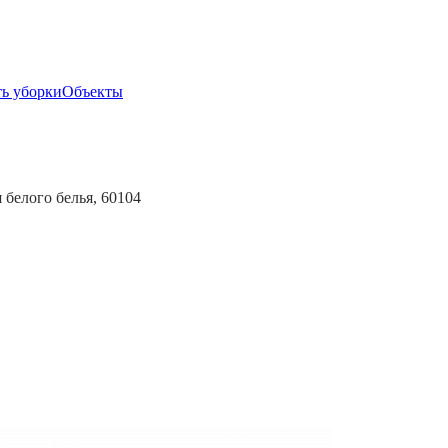
ь уборки
Объекты
я белого белья, 60104