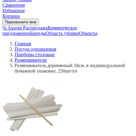
Сравнение
Избранное
Корзина
Перезвоните мне
% Акции
Распродажа
Коммерческое
предложение
Бренды
Область уборки
Объекты
Главная
Посуда одноразовая
Приборы столовые
Размешиватели
Размешиватель деревянный 18см, в индивидуальной
бумажной упаковке, 250шт/уп