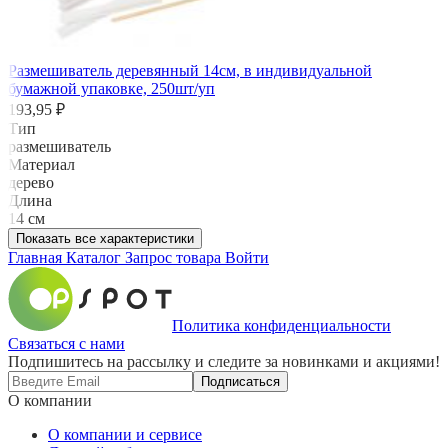
Размешиватель деревянный 14см, в индивидуальной
бумажной упаковке, 250шт/уп
193,95 ₽
Тип
размешиватель
Материал
дерево
Длина
14 см
Показать все характеристики
Главная
Каталог
Запрос товара
Войти
Политика конфиденциальности
Связаться с нами
Подпишитесь на рассылку и следите за новинками и акциями!
Подписаться
О компании
О компании и сервисе