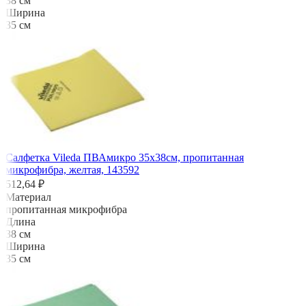
38 см
Ширина
35 см
Салфетка Vileda ПВАмикро 35х38см, пропитанная
микрофибра, желтая, 143592
512,64 ₽
Материал
пропитанная микрофибра
Длина
38 см
Ширина
35 см