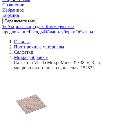
Сравнение
Избранное
Корзина
Перезвоните мне
% Акции
Распродажа
Коммерческое
предложение
Бренды
Область уборки
Объекты
Главная
Протирочные материалы
Салфетки
Микрофибровые
Салфетка Vileda МикроМикс 35х38см, 3-сл,
микроволокно+вискоза, красная, 152523