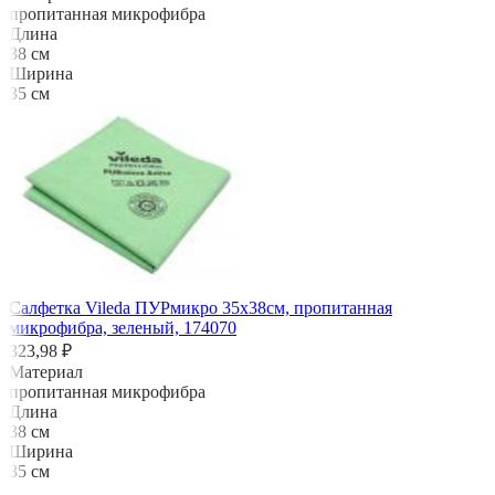
пропитанная микрофибра
Длина
38 см
Ширина
35 см
Салфетка Vileda ПУРмикро 35х38см, пропитанная
микрофибра, зеленый, 174070
323,98 ₽
Материал
пропитанная микрофибра
Длина
38 см
Ширина
35 см