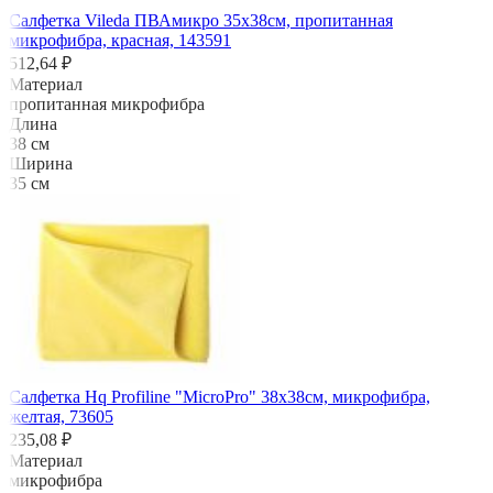
Салфетка Vileda ПВАмикро 35х38см, пропитанная
микрофибра, красная, 143591
512,64 ₽
Материал
пропитанная микрофибра
Длина
38 см
Ширина
35 см
Салфетка Hq Profiline "MicroPro" 38х38см, микрофибра,
желтая, 73605
235,08 ₽
Материал
микрофибра