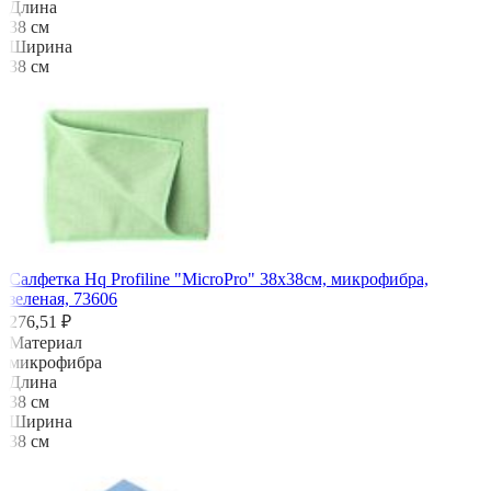
Длина
38 см
Ширина
38 см
Салфетка Hq Profiline "MicroPro" 38х38см, микрофибра,
зеленая, 73606
276,51 ₽
Материал
микрофибра
Длина
38 см
Ширина
38 см