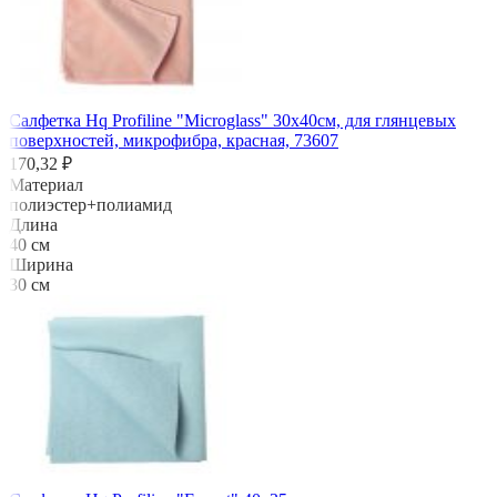
Салфетка Hq Profiline "Microglass" 30х40см, для глянцевых
поверхностей, микрофибра, красная, 73607
170,32 ₽
Материал
полиэстер+полиамид
Длина
40 см
Ширина
30 см