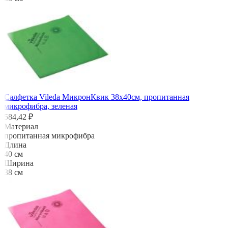
Салфетка Vileda МикронКвик 38х40см, пропитанная
микрофибра, зеленая
584,42 ₽
Материал
пропитанная микрофибра
Длина
40 см
Ширина
38 см