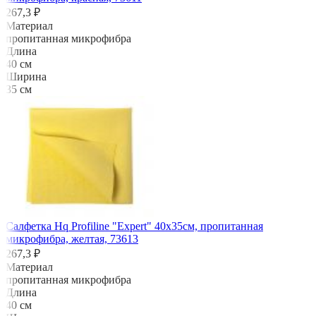
267,3 ₽
Материал
пропитанная микрофибра
Длина
40 см
Ширина
35 см
Салфетка Hq Profiline "Expert" 40х35см, пропитанная
микрофибра, желтая, 73613
267,3 ₽
Материал
пропитанная микрофибра
Длина
40 см