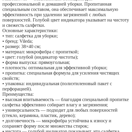
профессиональной и домашней уборки. Пропитанная
специальным составом, она обеспечивает максимальную
эффективность при удалении загрязнений с любых
поверхностей. Голубой цвет индикатора указывает на чистоту
и свежесть салфетки.
Основные характеристики:
• тип: салфетка для уборки;
• бренд: Vileda;
• размер: 38×40 см;
• материал: микрофибра с пропиткой;
• цвет: голубой (индикатор чистоты);
• форма выпуска: прямоугольная;
• плотность: оптимальная для эффективной уборки;
• пропитка: специальная формула для усиления чистящих
свойств;
• упаковка: индивидуальная (полиэтиленовый пакет с
перфорацией).
Преимущества:
• высокая впитываемость — благодаря специальной пропитке
салфетка эффективно собирает влагу и загрязнения;
• универсальность — подходит для любых поверхностей
(стекло, керамика, пластик, дерево);
• долговечность — микрофибра устойчива к износу и
сохраняет форму после множества стирок;
• чистота — голубой индикатор показывает, что салфетка