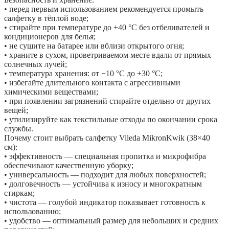
• перед первым использованием рекомендуется промыть
салфетку в тёплой воде;
• стирайте при температуре до +40 °C без отбеливателей и
кондиционеров для белья;
• не сушите на батарее или вблизи открытого огня;
• храните в сухом, проветриваемом месте вдали от прямых
солнечных лучей;
• температура хранения: от −10 °C до +30 °C;
• избегайте длительного контакта с агрессивными
химическими веществами;
• при появлении загрязнений стирайте отдельно от других
вещей;
• утилизируйте как текстильные отходы по окончании срока
службы.
Почему стоит выбрать салфетку Vileda MikronKwik (38×40
см):
• эффективность — специальная пропитка и микрофибра
обеспечивают качественную уборку;
• универсальность — подходит для любых поверхностей;
• долговечность — устойчива к износу и многократным
стиркам;
• чистота — голубой индикатор показывает готовность к
использованию;
• удобство — оптимальный размер для небольших и средних