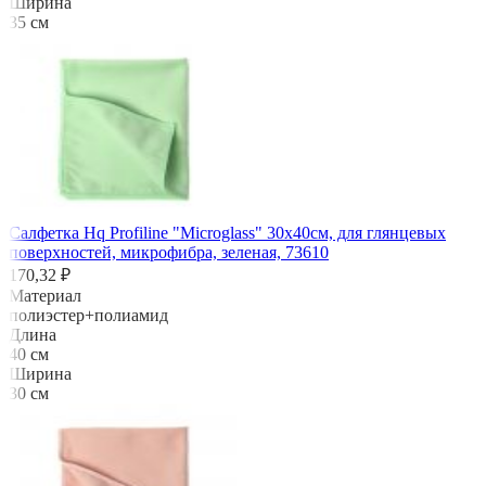
Ширина
35 см
Салфетка Hq Profiline "Microglass" 30х40см, для глянцевых
поверхностей, микрофибра, зеленая, 73610
170,32 ₽
Материал
полиэстер+полиамид
Длина
40 см
Ширина
30 см