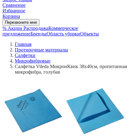
Сравнение
Избранное
Корзина
Перезвоните мне
% Акции
Распродажа
Коммерческое
предложение
Бренды
Область уборки
Объекты
Главная
Протирочные материалы
Салфетки
Микрофибровые
Салфетка Vileda МикронКвик 38х40см, пропитанная
микрофибра, голубая