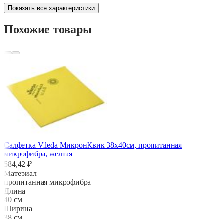
Показать все характеристики
Похожие товары
Салфетка Vileda МикронКвик 38х40см, пропитанная
микрофибра, желтая
584,42 ₽
Материал
пропитанная микрофибра
Длина
40 см
Ширина
38 см