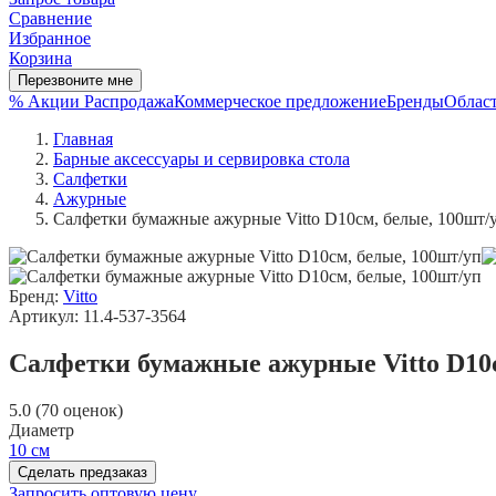
Сравнение
Избранное
Корзина
Перезвоните мне
% Акции
Распродажа
Коммерческое предложение
Бренды
Област
Главная
Барные аксессуары и сервировка стола
Салфетки
Ажурные
Салфетки бумажные ажурные Vitto D10см, белые, 100шт/
Бренд:
Vitto
Артикул: 11.4-537-3564
Салфетки бумажные ажурные Vitto D10с
5.0 (70 оценок)
Диаметр
10 см
Сделать предзаказ
Запросить оптовую цену