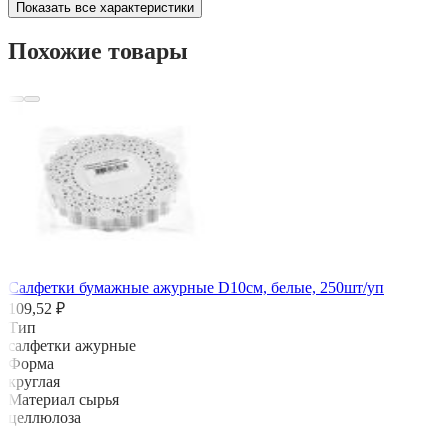
Показать все характеристики
Похожие товары
Салфетки бумажные ажурные D10см, белые, 250шт/уп
109,52 ₽
Тип
салфетки ажурные
Форма
круглая
Материал сырья
целлюлоза