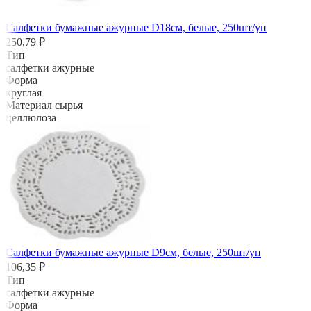
Салфетки бумажные ажурные D18см, белые, 250шт/уп
250,79 ₽
Тип
салфетки ажурные
Форма
круглая
Материал сырья
целлюлоза
Салфетки бумажные ажурные D9см, белые, 250шт/уп
106,35 ₽
Тип
салфетки ажурные
Форма