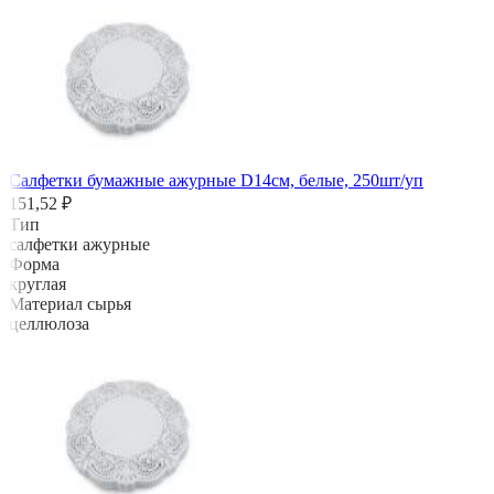
Салфетки бумажные ажурные D14см, белые, 250шт/уп
151,52 ₽
Тип
салфетки ажурные
Форма
круглая
Материал сырья
целлюлоза