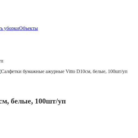
ь уборки
Объекты
уп
м, белые, 100шт/уп