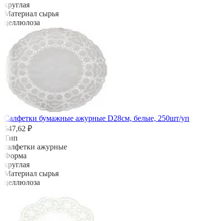
круглая
Материал сырья
целлюлоза
Салфетки бумажные ажурные D28см, белые, 250шт/уп
547,62 ₽
Тип
салфетки ажурные
Форма
круглая
Материал сырья
целлюлоза