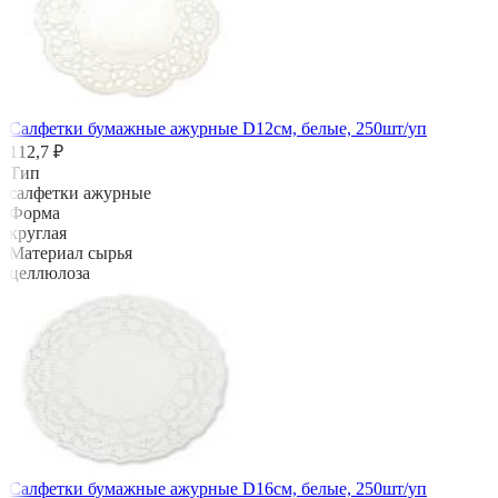
Салфетки бумажные ажурные D12см, белые, 250шт/уп
112,7 ₽
Тип
салфетки ажурные
Форма
круглая
Материал сырья
целлюлоза
Салфетки бумажные ажурные D16см, белые, 250шт/уп