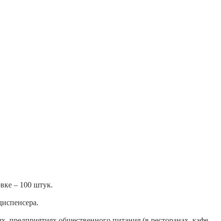
вке – 100 штук.
диспенсера.
 предприятиях общественного питания (в ресторанах, кафе,