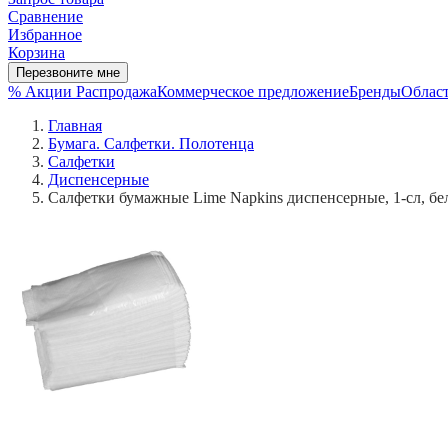
Сравнение
Избранное
Корзина
Перезвоните мне
% Акции
Распродажа
Коммерческое предложение
Бренды
Област
Главная
Бумага. Салфетки. Полотенца
Салфетки
Диспенсерные
Салфетки бумажные Lime Napkins диспенсерные, 1-сл, бе