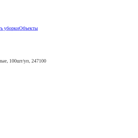
ь уборки
Объекты
лые, 100шт/уп, 247100