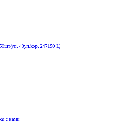
50шт/уп, 48уп/кор, 247150-Ц
ся с нами