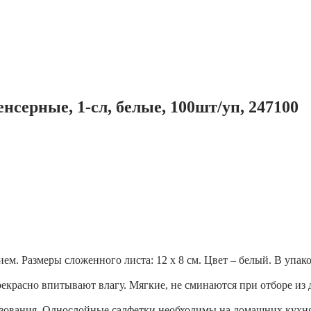
серные, 1-сл, белые, 100шт/уп, 247100
м. Размеры сложенного листа: 12 х 8 см. Цвет – белый. В упако
красно впитывают влагу. Мягкие, не сминаются при отборе из 
ования. Однослойные салфетки необходимы на домашних кухнях,