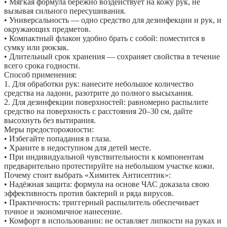
• Мягкая формула бережно воздействует на кожу рук, не
вызывая сильного пересушивания.
• Универсальность — одно средство для дезинфекции и рук, и
окружающих предметов.
• Компактный флакон удобно брать с собой: поместится в
сумку или рюкзак.
• Длительный срок хранения — сохраняет свойства в течение
всего срока годности.
Способ применения:
1. Для обработки рук: нанесите небольшое количество
средства на ладони, разотрите до полного высыхания.
2. Для дезинфекции поверхностей: равномерно распылите
средство на поверхность с расстояния 20–30 см, дайте
высохнуть без вытирания.
Меры предосторожности:
• Избегайте попадания в глаза.
• Храните в недоступном для детей месте.
• При индивидуальной чувствительности к компонентам
предварительно протестируйте на небольшом участке кожи.
Почему стоит выбрать «Химитек Антисептик»:
• Надёжная защита: формула на основе ЧАС доказала свою
эффективность против бактерий и ряда вирусов.
• Практичность: триггерный распылитель обеспечивает
точное и экономичное нанесение.
• Комфорт в использовании: не оставляет липкости на руках и