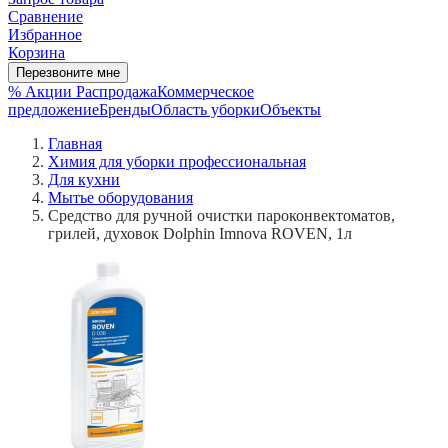
Сравнение
Избранное
Корзина
Перезвоните мне
% Акции
Распродажа
Коммерческое
предложение
Бренды
Область уборки
Объекты
Главная
Химия для уборки профессиональная
Для кухни
Мытье оборудования
Средство для ручной очистки пароконвектоматов,
грилей, духовок Dolphin Imnova ROVEN, 1л