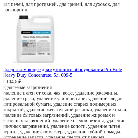
для печей, для противней, для грилей, для духовок, для
фритюрниц
Средство моющее для кухонного оборудования Pro-Brite
Heavy Duty Concentrate, 5л, 009-5
1 104,6 ₽
Удаляемые загрязнения
удаление пятен от сока, чая, кофе, удаление ржавчины,
удаление грязи, удаление уличной гари, удаление следов
копировальной бумаги, удаление старых полимерных
покрытий, удаление жевательной резинки, удаление пыли,
удаление бытовых загрязнений, удаление жировых и
масляных загрязнений, удаление следов резины, удаление
уличных загрязнений, удаление копоти, удаление пятен
чернил, удаление фломастера, удаление губной помады,
устранение запахов, удаление следов от пальцев