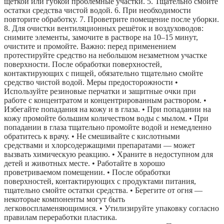
щёткой или губкой проблемные участки. 5. Тщательно смойте
остатки средства чистой водой. 6. При необходимости
повторите обработку. 7. Проветрите помещение после уборки.
8. Для очистки вентиляционных решёток и воздуховодов:
снимите элементы, замочите в растворе на 10–15 минут,
очистите и промойте. Важно: перед применением
протестируйте средство на небольшом незаметном участке
поверхности. После обработки поверхностей,
контактирующих с пищей, обязательно тщательно смойте
средство чистой водой. Меры предосторожности •
Используйте резиновые перчатки и защитные очки при
работе с концентратом и концентрированным раствором. •
Избегайте попадания на кожу и в глаза. • При попадании на
кожу промойте большим количеством воды с мылом. • При
попадании в глаза тщательно промойте водой и немедленно
обратитесь к врачу. • Не смешивайте с кислотными
средствами и хлорсодержащими препаратами — может
вызвать химическую реакцию. • Храните в недоступном для
детей и животных месте. • Работайте в хорошо
проветриваемом помещении. • После обработки
поверхностей, контактирующих с продуктами питания,
тщательно смойте остатки средства. • Берегите от огня —
некоторые компоненты могут быть
легковоспламеняющимися. • Утилизируйте упаковку согласно
правилам переработки пластика.