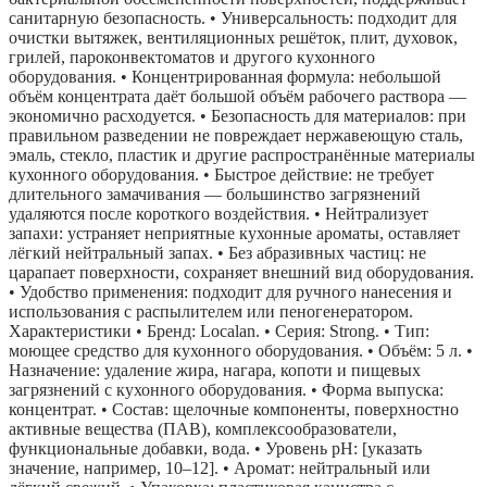
санитарную безопасность. • Универсальность: подходит для
очистки вытяжек, вентиляционных решёток, плит, духовок,
грилей, пароконвектоматов и другого кухонного
оборудования. • Концентрированная формула: небольшой
объём концентрата даёт большой объём рабочего раствора —
экономично расходуется. • Безопасность для материалов: при
правильном разведении не повреждает нержавеющую сталь,
эмаль, стекло, пластик и другие распространённые материалы
кухонного оборудования. • Быстрое действие: не требует
длительного замачивания — большинство загрязнений
удаляются после короткого воздействия. • Нейтрализует
запахи: устраняет неприятные кухонные ароматы, оставляет
лёгкий нейтральный запах. • Без абразивных частиц: не
царапает поверхности, сохраняет внешний вид оборудования.
• Удобство применения: подходит для ручного нанесения и
использования с распылителем или пеногенератором.
Характеристики • Бренд: Localan. • Серия: Strong. • Тип:
моющее средство для кухонного оборудования. • Объём: 5 л. •
Назначение: удаление жира, нагара, копоти и пищевых
загрязнений с кухонного оборудования. • Форма выпуска:
концентрат. • Состав: щелочные компоненты, поверхностно
активные вещества (ПАВ), комплексообразователи,
функциональные добавки, вода. • Уровень pH: [указать
значение, например, 10–12]. • Аромат: нейтральный или