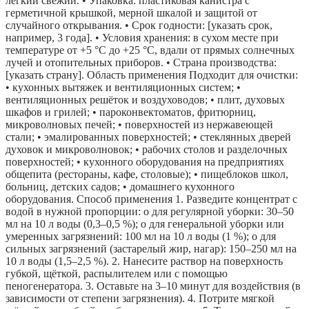
лёгкий свежий. • Упаковка: пластиковая канистра с
герметичной крышкой, мерной шкалой и защитой от
случайного открывания. • Срок годности: [указать срок,
например, 3 года]. • Условия хранения: в сухом месте при
температуре от +5 °C до +25 °C, вдали от прямых солнечных
лучей и отопительных приборов. • Страна производства:
[указать страну]. Область применения Подходит для очистки:
• кухонных вытяжек и вентиляционных систем; •
вентиляционных решёток и воздуховодов; • плит, духовых
шкафов и грилей; • пароконвектоматов, фритюрниц,
микроволновых печей; • поверхностей из нержавеющей
стали; • эмалированных поверхностей; • стеклянных дверей
духовок и микроволновок; • рабочих столов и разделочных
поверхностей; • кухонного оборудования на предприятиях
общепита (рестораны, кафе, столовые); • пищеблоков школ,
больниц, детских садов; • домашнего кухонного
оборудования. Способ применения 1. Разведите концентрат с
водой в нужной пропорции: o для регулярной уборки: 30–50
мл на 10 л воды (0,3–0,5 %); o для генеральной уборки или
умеренных загрязнений: 100 мл на 10 л воды (1 %); o для
сильных загрязнений (застарелый жир, нагар): 150–250 мл на
10 л воды (1,5–2,5 %). 2. Нанесите раствор на поверхность
губкой, щёткой, распылителем или с помощью
пеногенератора. 3. Оставьте на 3–10 минут для воздействия (в
зависимости от степени загрязнения). 4. Потрите мягкой