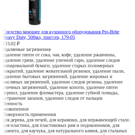
Средство моющее для кухонного оборудования Pro-Brite
Heavy Duty, 500мл, триггер, 179-05
233,02 ₽
Удаляемые загрязнения
удаление пятен от сока, чая, кофе, удаление ржавчины,
удаление грязи, удаление уличной гари, удаление следов
копировальной бумаги, удаление старых полимерных
покрытий, удаление жевательной резинки, удаление пыли,
удаление бытовых загрязнений, удаление жировых и
масляных загрязнений, удаление следов резины, удаление
уличных загрязнений, удаление копоти, удаление пятен
чернил, удаление фломастера, удаление губной помады,
устранение запахов, удаление следов от пальцев
Пенность
низкопенное
Поверхность применения
для дерева, для печей, для керамики, для нержавеющей стали,
для пластика, для пластиковых рам и подоконников, для
гранита, для каучука, для натурального камня, для стальных