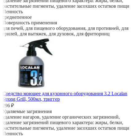
удаление загрязнений пищевого характера: жиры, белки,
растительные пигменты, удаление засохших остатков пищи
Пенность
среднепенное
Поверхность применения
для печей, для пищевого оборудования, для противней, для
грилей, для вытяжек, для духовок, для фритюрниц
Средство моющее для кухонного оборудования 3.2 Localan
Strong Grill, 500мл, триггер
296 ₽
Удаляемые загрязнения
удаление нагаров, удаление органических загрязнений,
удаление загрязнений пищевого характера: жиры, белки,
растительные пигменты, удаление засохших остатков пищи
Пенность