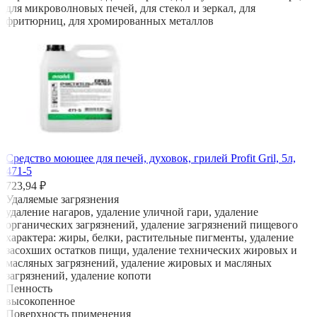
для микроволновых печей, для стекол и зеркал, для
фритюрниц, для хромированных металлов
Средство моющее для печей, духовок, грилей Profit Gril, 5л,
471-5
723,94 ₽
Удаляемые загрязнения
удаление нагаров, удаление уличной гари, удаление
органических загрязнений, удаление загрязнений пищевого
характера: жиры, белки, растительные пигменты, удаление
засохших остатков пищи, удаление технических жировых и
масляных загрязнений, удаление жировых и масляных
загрязнений, удаление копоти
Пенность
высокопенное
Поверхность применения