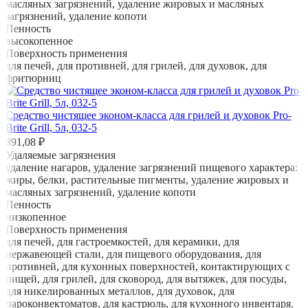
масляных загрязнений, удаление жировых и масляных
загрязнений, удаление копоти
Пенность
высокопенное
Поверхность применения
для печей, для противней, для грилей, для духовок, для
фритюрниц
Средство чистящее эконом-класса для грилей и духовок Pro-
Brite Grill, 5л, 032-5
891,08 ₽
Удаляемые загрязнения
удаление нагаров, удаление загрязнений пищевого характера:
жиры, белки, растительные пигменты, удаление жировых и
масляных загрязнений, удаление копоти
Пенность
низкопенное
Поверхность применения
для печей, для гастроемкостей, для керамики, для
нержавеющей стали, для пищевого оборудования, для
противней, для кухонных поверхностей, контактирующих с
пищей, для грилей, для сковород, для вытяжек, для посуды,
для никелированных металлов, для духовок, для
пароконвектоматов, для кастрюль, для кухонного инвентаря,