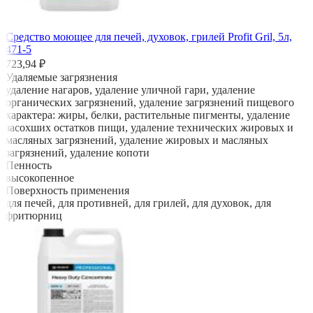
Средство моющее для печей, духовок, грилей Profit Gril, 5л,
471-5
723,94 ₽
Удаляемые загрязнения
удаление нагаров, удаление уличной гари, удаление
органических загрязнений, удаление загрязнений пищевого
характера: жиры, белки, растительные пигменты, удаление
засохших остатков пищи, удаление технических жировых и
масляных загрязнений, удаление жировых и масляных
загрязнений, удаление копоти
Пенность
высокопенное
Поверхность применения
для печей, для противней, для грилей, для духовок, для
фритюрниц