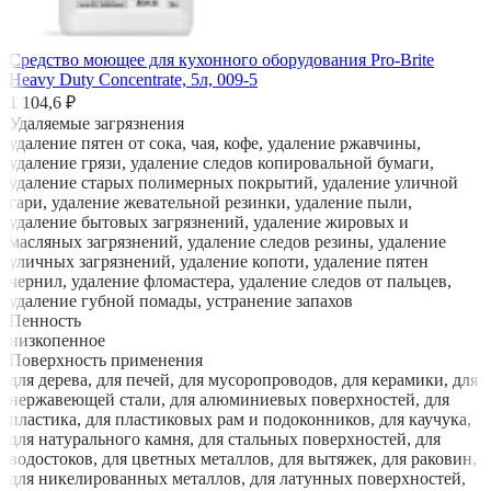
Средство моющее для кухонного оборудования Pro-Brite
Heavy Duty Concentrate, 5л, 009-5
1 104,6 ₽
Удаляемые загрязнения
удаление пятен от сока, чая, кофе, удаление ржавчины,
удаление грязи, удаление следов копировальной бумаги,
удаление старых полимерных покрытий, удаление уличной
гари, удаление жевательной резинки, удаление пыли,
удаление бытовых загрязнений, удаление жировых и
масляных загрязнений, удаление следов резины, удаление
уличных загрязнений, удаление копоти, удаление пятен
чернил, удаление фломастера, удаление следов от пальцев,
удаление губной помады, устранение запахов
Пенность
низкопенное
Поверхность применения
для дерева, для печей, для мусоропроводов, для керамики, для
нержавеющей стали, для алюминиевых поверхностей, для
пластика, для пластиковых рам и подоконников, для каучука,
для натурального камня, для стальных поверхностей, для
водостоков, для цветных металлов, для вытяжек, для раковин,
для никелированных металлов, для латунных поверхностей,