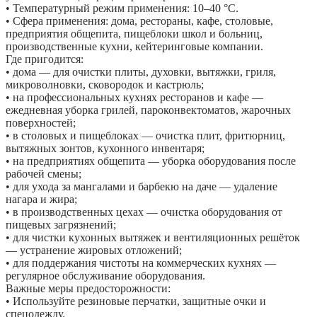
• Температурный режим применения: 10–40 °C.
• Сфера применения: дома, рестораны, кафе, столовые,
предприятия общепита, пищеблоки школ и больниц,
производственные кухни, кейтеринговые компании.
Где пригодится:
• дома — для очистки плиты, духовки, вытяжки, гриля,
микроволновки, сковородок и кастрюль;
• на профессиональных кухнях ресторанов и кафе —
ежедневная уборка грилей, пароконвектоматов, жарочных
поверхностей;
• в столовых и пищеблоках — очистка плит, фритюрниц,
вытяжных зонтов, кухонного инвентаря;
• на предприятиях общепита — уборка оборудования после
рабочей смены;
• для ухода за мангалами и барбекю на даче — удаление
нагара и жира;
• в производственных цехах — очистка оборудования от
пищевых загрязнений;
• для чистки кухонных вытяжек и вентиляционных решёток
— устранение жировых отложений;
• для поддержания чистоты на коммерческих кухнях —
регулярное обслуживание оборудования.
Важные меры предосторожности:
• Используйте резиновые перчатки, защитные очки и
спецодежду.