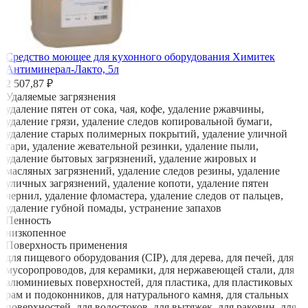
Средство моющее для кухонного оборудования Химитек
Антиминерал-Лакто, 5л
2 507,87 ₽
Удаляемые загрязнения
удаление пятен от сока, чая, кофе, удаление ржавчины,
удаление грязи, удаление следов копировальной бумаги,
удаление старых полимерных покрытий, удаление уличной
гари, удаление жевательной резинки, удаление пыли,
удаление бытовых загрязнений, удаление жировых и
масляных загрязнений, удаление следов резины, удаление
уличных загрязнений, удаление копоти, удаление пятен
чернил, удаление фломастера, удаление следов от пальцев,
удаление губной помады, устранение запахов
Пенность
низкопенное
Поверхность применения
для пищевого оборудования (CIP), для дерева, для печей, для
мусоропроводов, для керамики, для нержавеющей стали, для
алюминиевых поверхностей, для пластика, для пластиковых
рам и подоконников, для натурального камня, для стальных
поверхностей, для водостоков, для вытяжек, для раковин, для