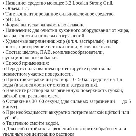
• Название: средство моющее 3.2 Localan Strong Grill.
• Объём: 1 л.
• Тип: концентрированное сильнощелочное средство.
• pH: 13.
• Форма выпуска: жидкость во флаконе.
• Назначение: для очистки кухонного оборудования от жира,
нагара, копоти и пищевых загрязнений.
• Удаляемые загрязнения: жир (в т. ч. застарелый), нагар,
копоть, пригоревшие остатки пищи, масляные пятна.
• Состав: щёлочь, ПАВ, комплексообразователи,
функциональные добавки.
• Способ применения:
o Перед использованием протестируйте средство на
незаметном участке поверхности.
o Приготовьте рабочий раствор: 10–50 мл средства на 1 л
воды (в зависимости от степени загрязнения).
o Нанесите раствор на загрязнённую поверхность губкой,
щёткой или распылителем.
o Оставьте на 30–60 секунд (для сильных загрязнений — до 5
минут).
o При необходимости аккуратно потрите мягкой щёткой или
губкой.
o Тщательно смойте водой.
o Для особо стойких загрязнений повторите обработку или
увеличьте концентрацию раствора.