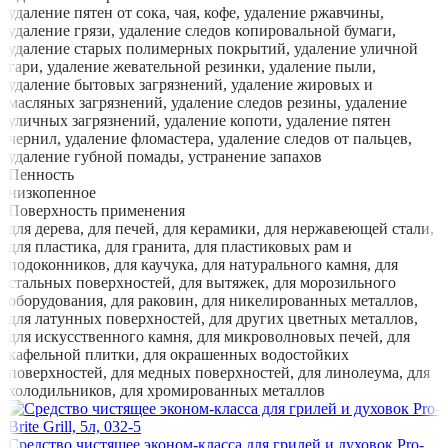
удаление пятен от сока, чая, кофе, удаление ржавчины,
удаление грязи, удаление следов копировальной бумаги,
удаление старых полимерных покрытий, удаление уличной
гари, удаление жевательной резинки, удаление пыли,
удаление бытовых загрязнений, удаление жировых и
масляных загрязнений, удаление следов резины, удаление
уличных загрязнений, удаление копоти, удаление пятен
чернил, удаление фломастера, удаление следов от пальцев,
удаление губной помады, устранение запахов
Пенность
низкопенное
Поверхность применения
для дерева, для печей, для керамики, для нержавеющей стали,
для пластика, для гранита, для пластиковых рам и
подоконников, для каучука, для натурального камня, для
стальных поверхностей, для вытяжек, для морозильного
оборудования, для раковин, для никелированных металлов,
для латунных поверхностей, для других цветных металлов,
для искусственного камня, для микроволновых печей, для
кафельной плитки, для окрашенных водостойких
поверхностей, для медных поверхностей, для линолеума, для
холодильников, для хромированных металлов
Средство чистящее эконом-класса для грилей и духовок Pro-