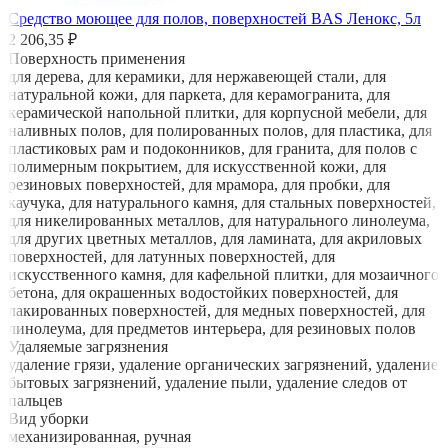
Средство моющее для полов, поверхностей BAS Ленокс, 5л
2 206,35 ₽
Поверхность применения
для дерева, для керамики, для нержавеющей стали, для
натуральной кожи, для паркета, для керамогранита, для
керамической напольной плитки, для корпусной мебели, для
наливных полов, для полированных полов, для пластика, для
пластиковых рам и подоконников, для гранита, для полов с
полимерным покрытием, для искусственной кожи, для
резиновых поверхностей, для мрамора, для пробки, для
каучука, для натурального камня, для стальных поверхностей,
для никелированных металлов, для натурального линолеума,
для других цветных металлов, для ламината, для акриловых
поверхностей, для латунных поверхностей, для
искусственного камня, для кафельной плитки, для мозаичного
бетона, для окрашенных водостойких поверхностей, для
лакированных поверхностей, для медных поверхностей, для
линолеума, для предметов интерьера, для резиновых полов
Удаляемые загрязнения
удаление грязи, удаление органических загрязнений, удаление
бытовых загрязнений, удаление пыли, удаление следов от
пальцев
Вид уборки
механизированная, ручная