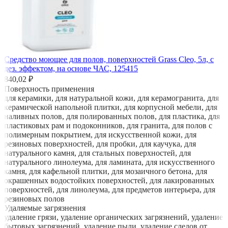
Средство моющее для полов, поверхностей Grass Cleo, 5л, с
дез. эффектом, на основе ЧАС, 125415
840,02 ₽
Поверхность применения
для керамики, для натуральной кожи, для керамогранита, для
керамической напольной плитки, для корпусной мебели, для
наливных полов, для полированных полов, для пластика, для
пластиковых рам и подоконников, для гранита, для полов с
полимерным покрытием, для искусственной кожи, для
резиновых поверхностей, для пробки, для каучука, для
натурального камня, для стальных поверхностей, для
натурального линолеума, для ламината, для искусственного
камня, для кафельной плитки, для мозаичного бетона, для
окрашенных водостойких поверхностей, для лакированных
поверхностей, для линолеума, для предметов интерьера, для
резиновых полов
Удаляемые загрязнения
удаление грязи, удаление органических загрязнений, удаление
бытовых загрязнений, удаление пыли, удаление следов от