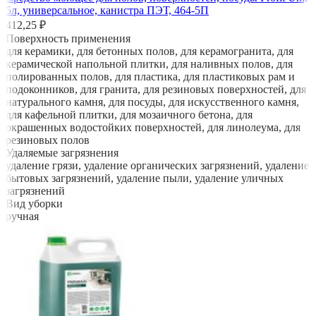
5л, универсальное, канистра ПЭТ, 464-5П
412,25 ₽
Поверхность применения
для керамики, для бетонных полов, для керамогранита, для
керамической напольной плитки, для наливных полов, для
полированных полов, для пластика, для пластиковых рам и
подоконников, для гранита, для резиновых поверхностей, для
натурального камня, для посуды, для искусственного камня,
для кафельной плитки, для мозаичного бетона, для
окрашенных водостойких поверхностей, для линолеума, для
резиновых полов
Удаляемые загрязнения
удаление грязи, удаление органических загрязнений, удаление
бытовых загрязнений, удаление пыли, удаление уличных
загрязнений
Вид уборки
ручная