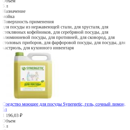
Объем
5 л
Назначение
мойка
Поверхность применения
для посуды из нержавеющей стали, для хрусталя, для
стеклянных кофейников, для серебряной посуды, для
алюминиевой посуды, для противней, для сковород, для
столовых приборов, для фарфоровой посуды, для посуды, для
кастрюль, для кухонного инвентаря
Средство моющее для посуды Synergetic, гель, сочный лимон,
5л
1 196,03 ₽
Объем
5 л