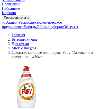
Сравнение
Избранное
Корзина
Перезвоните мне
% Акции
Распродажа
Коммерческое
предложение
Бренды
Область уборки
Объекты
Главная
Бытовая химия
Для кухни
Мытье посуды
Средство моющее для посуды Fairy "Апельсин и
лимонник", 450мл