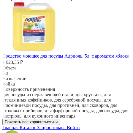
Средство моющее для посуды Адриоль, 5л, с ароматом яблока
1 023,35 ₽
Объем
5 л
Назначение
мойка
Поверхность применения
для посуды из нержавеющей стали, для хрусталя, для
стеклянных кофейников, для серебряной посуды, для
алюминиевой посуды, для противней, для сковород, для
столовых приборов, для фарфоровой посуды, для посуды, для
кастрюль, для кухонного инвентаря
Показать все характеристики
Главная
Каталог
Запрос товара
Войти