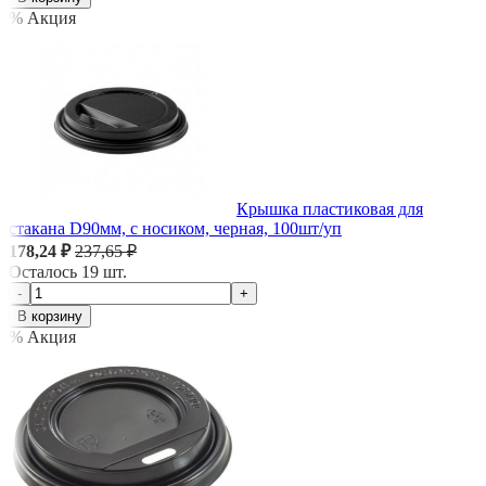
% Акция
Крышка пластиковая для
стакана D90мм, с носиком, черная, 100шт/уп
178,24 ₽
237,65 ₽
Осталось 19 шт.
-
+
В корзину
% Акция