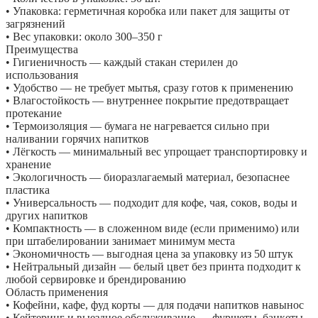
• Упаковка: герметичная коробка или пакет для защиты от
загрязнений
• Вес упаковки: около 300–350 г
Преимущества
• Гигиеничность — каждый стакан стерилен до
использования
• Удобство — не требует мытья, сразу готов к применению
• Влагостойкость — внутреннее покрытие предотвращает
протекание
• Термоизоляция — бумага не нагревается сильно при
наливании горячих напитков
• Лёгкость — минимальный вес упрощает транспортировку и
хранение
• Экологичность — биоразлагаемый материал, безопаснее
пластика
• Универсальность — подходит для кофе, чая, соков, воды и
других напитков
• Компактность — в сложенном виде (если применимо) или
при штабелировании занимает минимум места
• Экономичность — выгодная цена за упаковку из 50 штук
• Нейтральный дизайн — белый цвет без принта подходит к
любой сервировке и брендированию
Область применения
• Кофейни, кафе, фуд корты — для подачи напитков навынос
• Кейтеринг и выездное обслуживание — фуршеты, банкеты,