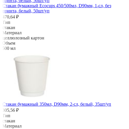
Стакан бумажный Ecocups 450/500мл, D90мм, 1-сл, без
принта, белый, 50шт/уп
470,64 ₽
Тип
стакан
Материал
целлюлозный картон
Объем
500 мл
Стакан бумажный 350мл, D90мм, 2-сл, белый, 35шт/уп
305,56 ₽
Тип
стакан
Материал