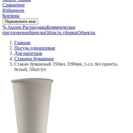
Сравнение
Избранное
Корзина
Перезвоните мне
% Акции
Распродажа
Коммерческое
предложение
Бренды
Область уборки
Объекты
Главная
Посуда одноразовая
Для напитков
Стаканы бумажные
Стакан бумажный 350мл, D90мм, 1-сл, без принта,
белый, 50шт/уп