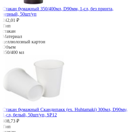
Стакан бумажный 350/400мл, D90мм, 1-сл, без принта,
черный, 50шт/уп
242,01 ₽
Тип
стакан
Материал
целлюлозный картон
Объем
350/400 мл
Стакан бумажный Скандипакк (ех. Huhtamaki) 300мл, D90мм,
1-сл, белый, 50шт/уп, SP12
408,73 ₽
Тип
стакан