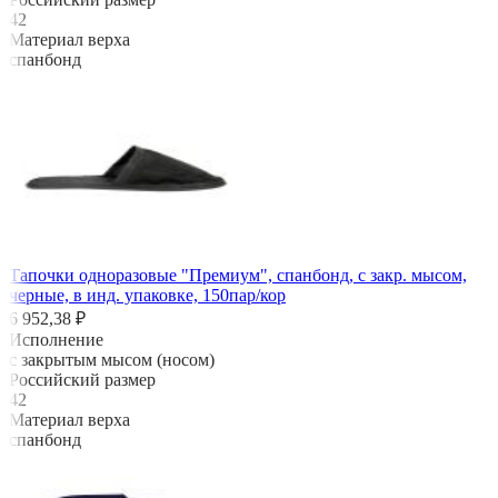
42
Материал верха
спанбонд
Тапочки одноразовые "Премиум", спанбонд, с закр. мысом,
черные, в инд. упаковке, 150пар/кор
6 952,38 ₽
Исполнение
с закрытым мысом (носом)
Российский размер
42
Материал верха
спанбонд