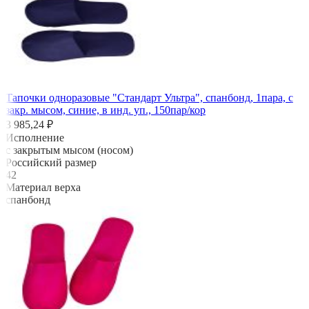
Тапочки одноразовые "Стандарт Ультра", спанбонд, 1пара, с
закр. мысом, синие, в инд. уп., 150пар/кор
3 985,24 ₽
Исполнение
с закрытым мысом (носом)
Российский размер
42
Материал верха
спанбонд