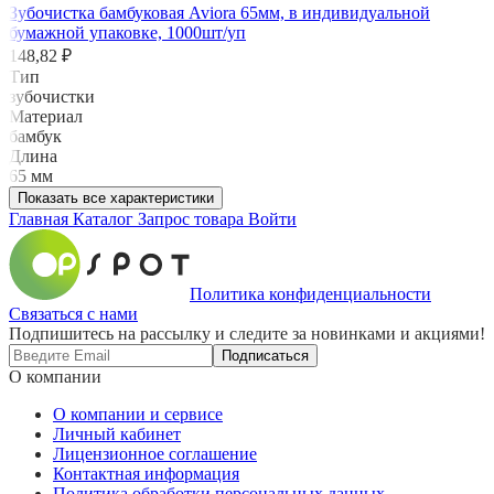
Зубочистка бамбуковая Aviora 65мм, в индивидуальной
бумажной упаковке, 1000шт/уп
148,82 ₽
Тип
зубочистки
Материал
бамбук
Длина
65 мм
Показать все характеристики
Главная
Каталог
Запрос товара
Войти
Политика конфиденциальности
Связаться с нами
Подпишитесь на рассылку и следите за новинками и акциями!
Подписаться
О компании
О компании и сервисе
Личный кабинет
Лицензионное соглашение
Контактная информация
Политика обработки персональных данных