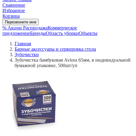
Сравнение
Избранное
Корзина
Перезвоните мне
% Акции
Распродажа
Коммерческое
предложение
Бренды
Область уборки
Объекты
Главная
Барные аксессуары и сервировка стола
Зубочистки
Зубочистка бамбуковая Aviora 65мм, в индивидуальной
бумажной упаковке, 500шт/уп