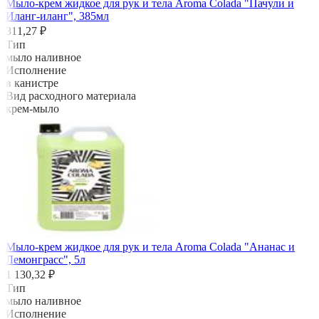
Мыло-крем жидкое для рук и тела Aroma Colada "Пачули и
Иланг-иланг", 385мл
311,27 ₽
Тип
мыло наливное
Исполнение
в канистре
Вид расходного материала
крем-мыло
Мыло-крем жидкое для рук и тела Aroma Colada "Ананас и
Лемонграсс", 5л
1 130,32 ₽
Тип
мыло наливное
Исполнение