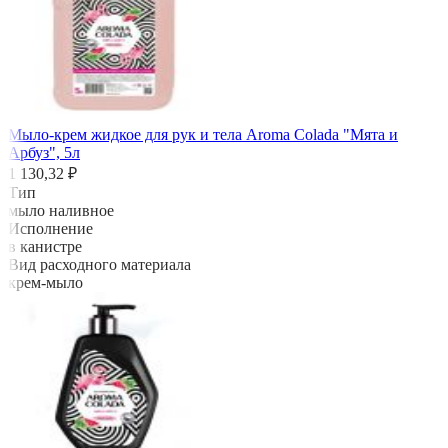
Мыло-крем жидкое для рук и тела Aroma Colada "Мята и
Арбуз", 5л
1 130,32 ₽
Тип
мыло наливное
Исполнение
в канистре
Вид расходного материала
крем-мыло