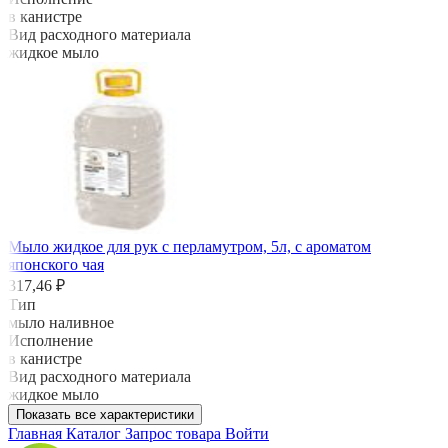
в канистре
Вид расходного материала
жидкое мыло
Мыло жидкое для рук с перламутром, 5л, с ароматом
японского чая
317,46 ₽
Тип
мыло наливное
Исполнение
в канистре
Вид расходного материала
жидкое мыло
Показать все характеристики
Главная
Каталог
Запрос товара
Войти