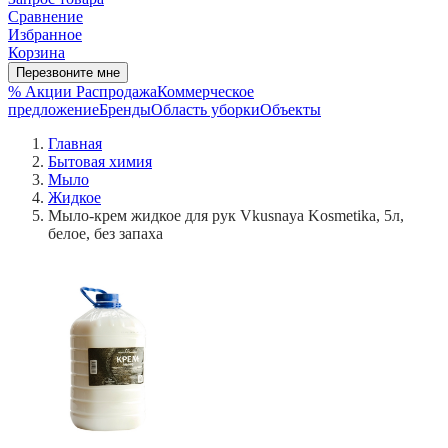
Сравнение
Избранное
Корзина
Перезвоните мне
% Акции
Распродажа
Коммерческое
предложение
Бренды
Область уборки
Объекты
Главная
Бытовая химия
Мыло
Жидкое
Мыло-крем жидкое для рук Vkusnaya Kosmetika, 5л,
белое, без запаха