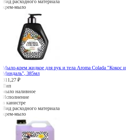
Вид расходного материала
крем-мыло
Мыло-крем жидкое для рук и тела Aroma Colada "Кокос и
Миндаль", 385мл
311,27 ₽
Тип
мыло наливное
Исполнение
в канистре
Вид расходного материала
крем-мыло