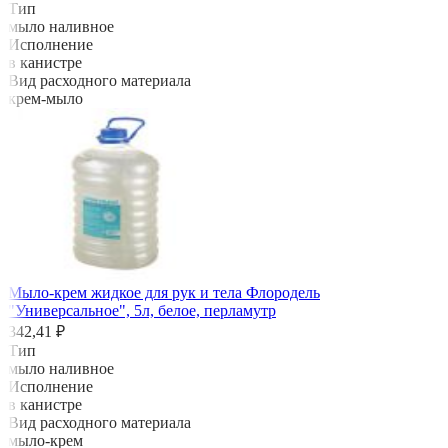
Тип
мыло наливное
Исполнение
в канистре
Вид расходного материала
крем-мыло
Мыло-крем жидкое для рук и тела Флородель
"Универсальное", 5л, белое, перламутр
342,41 ₽
Тип
мыло наливное
Исполнение
в канистре
Вид расходного материала
мыло-крем