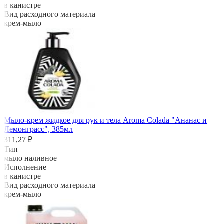
в канистре
Вид расходного материала
крем-мыло
Мыло-крем жидкое для рук и тела Aroma Colada "Ананас и
Лемонграсс", 385мл
311,27 ₽
Тип
мыло наливное
Исполнение
в канистре
Вид расходного материала
крем-мыло