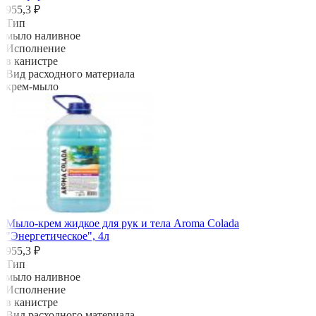
955,3 ₽
Тип
мыло наливное
Исполнение
в канистре
Вид расходного материала
крем-мыло
Мыло-крем жидкое для рук и тела Aroma Colada
"Энергетическое", 4л
955,3 ₽
Тип
мыло наливное
Исполнение
в канистре
Вид расходного материала