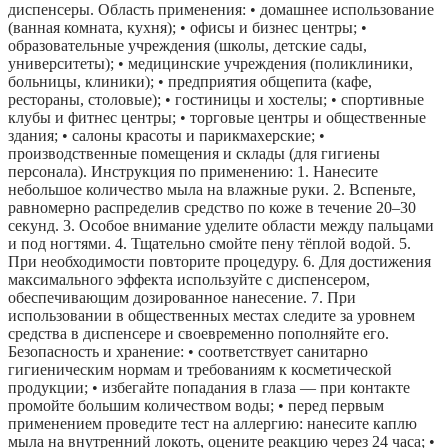
диспенсеры. Область применения: • домашнее использование
(ванная комната, кухня); • офисы и бизнес центры; •
образовательные учреждения (школы, детские сады,
университеты); • медицинские учреждения (поликлиники,
больницы, клиники); • предприятия общепита (кафе,
рестораны, столовые); • гостиницы и хостелы; • спортивные
клубы и фитнес центры; • торговые центры и общественные
здания; • салоны красоты и парикмахерские; •
производственные помещения и склады (для гигиены
персонала). Инструкция по применению: 1. Нанесите
небольшое количество мыла на влажные руки. 2. Вспеньте,
равномерно распределив средство по коже в течение 20–30
секунд. 3. Особое внимание уделите области между пальцами
и под ногтями. 4. Тщательно смойте пену тёплой водой. 5.
При необходимости повторите процедуру. 6. Для достижения
максимального эффекта используйте с диспенсером,
обеспечивающим дозированное нанесение. 7. При
использовании в общественных местах следите за уровнем
средства в диспенсере и своевременно пополняйте его.
Безопасность и хранение: • соответствует санитарно
гигиеническим нормам и требованиям к косметической
продукции; • избегайте попадания в глаза — при контакте
промойте большим количеством воды; • перед первым
применением проведите тест на аллергию: нанесите каплю
мыла на внутренний локоть, оцените реакцию через 24 часа; •