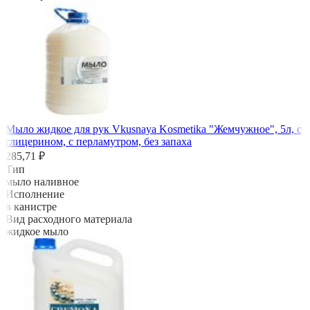
Мыло жидкое для рук Vkusnaya Kosmetika "Жемчужное", 5л, с
глицерином, с перламутром, без запаха
285,71 ₽
Тип
мыло наливное
Исполнение
в канистре
Вид расходного материала
жидкое мыло