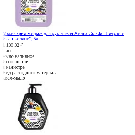
Мыло-крем жидкое для рук и тела Aroma Colada "Пачули и
Иланг-иланг", 5л
1 130,32 ₽
Тип
мыло наливное
Исполнение
в канистре
Вид расходного материала
крем-мыло