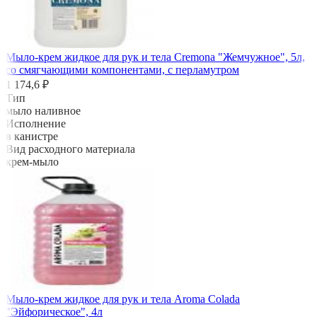
Мыло-крем жидкое для рук и тела Cremona "Жемчужное", 5л,
со смягчающими компонентами, с перламутром
1 174,6 ₽
Тип
мыло наливное
Исполнение
в канистре
Вид расходного материала
крем-мыло
Мыло-крем жидкое для рук и тела Aroma Colada
"Эйфорическое", 4л