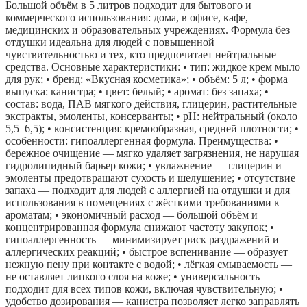
Большой объём в 5 литров подходит для бытового и
коммерческого использования: дома, в офисе, кафе,
медицинских и образовательных учреждениях. Формула без
отдушки идеальна для людей с повышенной
чувствительностью и тех, кто предпочитает нейтральные
средства. Основные характеристики: • тип: жидкое крем мыло
для рук; • бренд: «Вкусная косметика»; • объём: 5 л; • форма
выпуска: канистра; • цвет: белый; • аромат: без запаха; •
состав: вода, ПАВ мягкого действия, глицерин, растительные
экстракты, эмоленты, консерванты; • pH: нейтральный (около
5,5–6,5); • консистенция: кремообразная, средней плотности; •
особенности: гипоаллергенная формула. Преимущества: •
бережное очищение — мягко удаляет загрязнения, не нарушая
гидролипидный барьер кожи; • увлажнение — глицерин и
эмоленты предотвращают сухость и шелушение; • отсутствие
запаха — подходит для людей с аллергией на отдушки и для
использования в помещениях с жёсткими требованиями к
ароматам; • экономичный расход — большой объём и
концентрированная формула снижают частоту закупок; •
гипоаллергенность — минимизирует риск раздражений и
аллергических реакций; • быстрое вспенивание — образует
нежную пену при контакте с водой; • лёгкая смываемость —
не оставляет липкого слоя на коже; • универсальность —
подходит для всех типов кожи, включая чувствительную; •
удобство дозирования — канистра позволяет легко заправлять