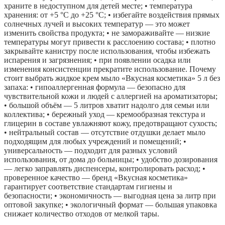
храните в недоступном для детей месте; • температура
хранения: от +5 °C до +25 °C; • избегайте воздействия прямых
солнечных лучей и высоких температур — это может
изменить свойства продукта; • не замораживайте — низкие
температуры могут привести к расслоению состава; • плотно
закрывайте канистру после использования, чтобы избежать
испарения и загрязнения; • при появлении осадка или
изменения консистенции прекратите использование. Почему
стоит выбрать жидкое крем мыло «Вкусная косметика» 5 л без
запаха: • гипоаллергенная формула — безопасно для
чувствительной кожи и людей с аллергией на ароматизаторы;
• большой объём — 5 литров хватит надолго для семьи или
коллектива; • бережный уход — кремообразная текстура и
глицерин в составе увлажняют кожу, предотвращают сухость;
• нейтральный состав — отсутствие отдушки делает мыло
подходящим для любых учреждений и помещений; •
универсальность — подходит для разных условий
использования, от дома до больницы; • удобство дозирования
— легко заправлять диспенсеры, контролировать расход; •
проверенное качество — бренд «Вкусная косметика»
гарантирует соответствие стандартам гигиены и
безопасности; • экономичность — выгодная цена за литр при
оптовой закупке; • экологичный формат — большая упаковка
снижает количество отходов от мелкой тары.