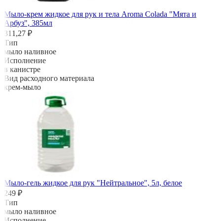
Мыло-крем жидкое для рук и тела Aroma Colada "Мята и
Арбуз", 385мл
311,27 ₽
Тип
мыло наливное
Исполнение
в канистре
Вид расходного материала
крем-мыло
Мыло-гель жидкое для рук "Нейтральное", 5л, белое
249 ₽
Тип
мыло наливное
Исполнение