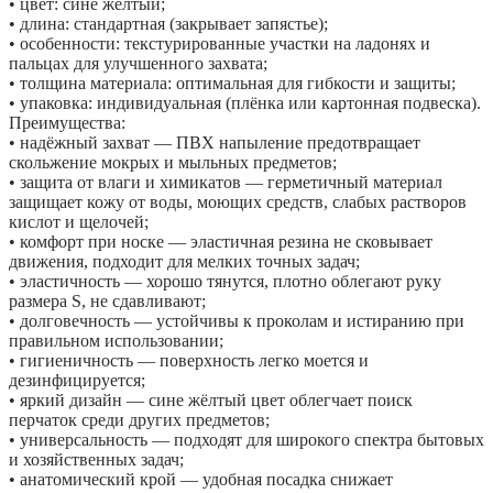
• цвет: сине жёлтый;
• длина: стандартная (закрывает запястье);
• особенности: текстурированные участки на ладонях и
пальцах для улучшенного захвата;
• толщина материала: оптимальная для гибкости и защиты;
• упаковка: индивидуальная (плёнка или картонная подвеска).
Преимущества:
• надёжный захват — ПВХ напыление предотвращает
скольжение мокрых и мыльных предметов;
• защита от влаги и химикатов — герметичный материал
защищает кожу от воды, моющих средств, слабых растворов
кислот и щелочей;
• комфорт при носке — эластичная резина не сковывает
движения, подходит для мелких точных задач;
• эластичность — хорошо тянутся, плотно облегают руку
размера S, не сдавливают;
• долговечность — устойчивы к проколам и истиранию при
правильном использовании;
• гигиеничность — поверхность легко моется и
дезинфицируется;
• яркий дизайн — сине жёлтый цвет облегчает поиск
перчаток среди других предметов;
• универсальность — подходят для широкого спектра бытовых
и хозяйственных задач;
• анатомический крой — удобная посадка снижает