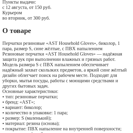
Пункты выдачи:
c 12 августа, от 150 руб.
Курьером
во вторник, от 300 руб.
О товаре
Перчатки резиновые «AST Household Gloves», биколор, 1
пара, размер S, сине жёлтые, с ПВХ напылением
Резиновые перчатки «AST Household Gloves» — надёжная
защита рук при выполнении влажных и грязных работ.
Модель размера S с ПВХ напылением обеспечивает
надёжный захват скользких предметов, а яркий сине жёлтый
дизайн облегчает поиск на рабочем месте. Подходят для
уборки, мытья посуды, работы с моющими средствами и
других бытовых задач.
Основные характеристики:
• тип: резиновые перчатки;
• бренд: «AST»;
• вариант: биколор;
• количество в упаковке: 1 пара;
• размер: S (маленький);
• материал: резина (основа);
• покрытие: ПВХ напыление на внутренней поверхности;