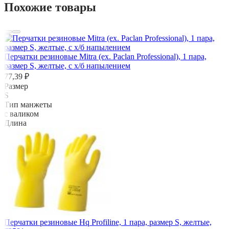
Похожие товары
Перчатки резиновые Mitra (ex. Paclan Professional), 1 пара,
размер S, желтые, с х/б напылением
77,39 ₽
Размер
S
Тип манжеты
с валиком
Длина
Перчатки резиновые Hq Profiline, 1 пара, размер S, желтые,