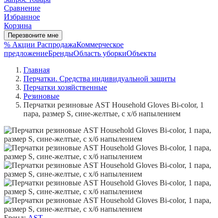
Сравнение
Избранное
Корзина
Перезвоните мне
% Акции
Распродажа
Коммерческое
предложение
Бренды
Область уборки
Объекты
Главная
Перчатки. Средства индивидуальной защиты
Перчатки хозяйственные
Резиновые
Перчатки резиновые AST Household Gloves Bi-color, 1
пара, размер S, сине-желтые, с х/б напылением
Бренд:
AST