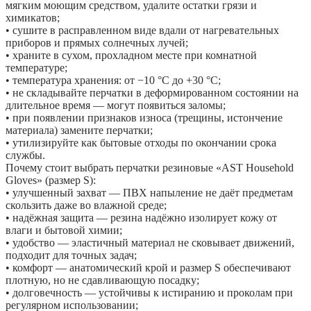
мягким моющим средством, удалите остатки грязи и
химикатов;
• сушите в расправленном виде вдали от нагревательных
приборов и прямых солнечных лучей;
• храните в сухом, прохладном месте при комнатной
температуре;
• температура хранения: от −10 °C до +30 °C;
• не складывайте перчатки в деформированном состоянии на
длительное время — могут появиться заломы;
• при появлении признаков износа (трещины, истончение
материала) замените перчатки;
• утилизируйте как бытовые отходы по окончании срока
службы.
Почему стоит выбрать перчатки резиновые «AST Household
Gloves» (размер S):
• улучшенный захват — ПВХ напыление не даёт предметам
скользить даже во влажной среде;
• надёжная защита — резина надёжно изолирует кожу от
влаги и бытовой химии;
• удобство — эластичный материал не сковывает движений,
подходит для точных задач;
• комфорт — анатомический крой и размер S обеспечивают
плотную, но не сдавливающую посадку;
• долговечность — устойчивы к истиранию и проколам при
регулярном использовании;