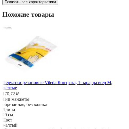
Показать все характеристики
Похожие товары
Перчатки резиновые Vileda Контракт, 1 пара, размер M,
желтые
170,72 ₽
Тип манжеты
обрезанная, без валика
Длина
29 см
Цвет
желтый