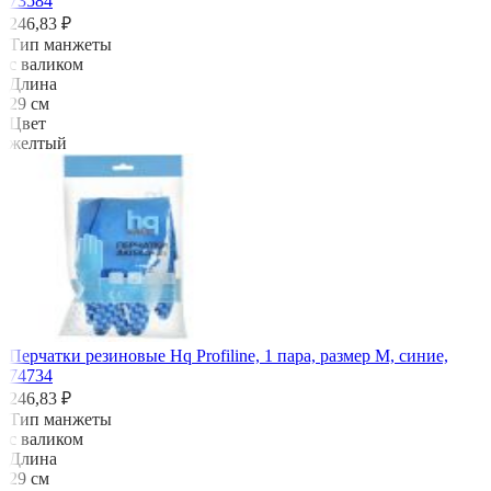
73584
246,83 ₽
Тип манжеты
с валиком
Длина
29 см
Цвет
желтый
Перчатки резиновые Hq Profiline, 1 пара, размер M, синие,
74734
246,83 ₽
Тип манжеты
с валиком
Длина
29 см