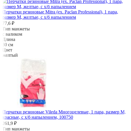
Перчатки резиновые Mitra (ex. Paclan Professional), 1 пара,
размер M, желтые, с х/б напылением
77,6 ₽
Тип манжеты
с валиком
Длина
30 см
Цвет
желтый
Перчатки резиновые Vileda Многоцелевые, 1 пара, размер M,
красные, с х/б напылением, 100750
261,9 ₽
Тип манжеты