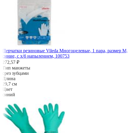
Перчатки резиновые Vileda Многоцелевые, 1 пара, размер M,
синие, с х/б напылением, 100753
272,57 ₽
Тип манжеты
срез зубцами
Длина
29,7 см
Цвет
синий