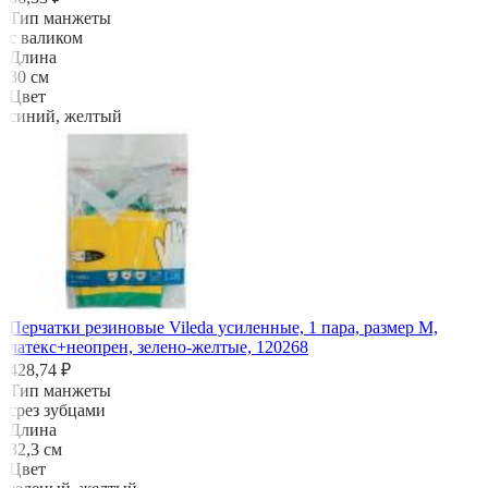
Тип манжеты
с валиком
Длина
30 см
Цвет
синий, желтый
Перчатки резиновые Vileda усиленные, 1 пара, размер M,
латекс+неопрен, зелено-желтые, 120268
428,74 ₽
Тип манжеты
срез зубцами
Длина
32,3 см
Цвет