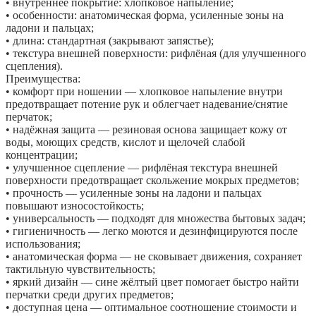
• внутреннее покрытие: хлопковое напыление;
• особенности: анатомическая форма, усиленные зоны на
ладони и пальцах;
• длина: стандартная (закрывают запястье);
• текстура внешней поверхности: рифлёная (для улучшенного
сцепления).
Преимущества:
• комфорт при ношении — хлопковое напыление внутри
предотвращает потение рук и облегчает надевание/снятие
перчаток;
• надёжная защита — резиновая основа защищает кожу от
воды, моющих средств, кислот и щелочей слабой
концентрации;
• улучшенное сцепление — рифлёная текстура внешней
поверхности предотвращает скольжение мокрых предметов;
• прочность — усиленные зоны на ладони и пальцах
повышают износостойкость;
• универсальность — подходят для множества бытовых задач;
• гигиеничность — легко моются и дезинфицируются после
использования;
• анатомическая форма — не сковывает движения, сохраняет
тактильную чувствительность;
• яркий дизайн — сине жёлтый цвет помогает быстро найти
перчатки среди других предметов;
• доступная цена — оптимальное соотношение стоимости и