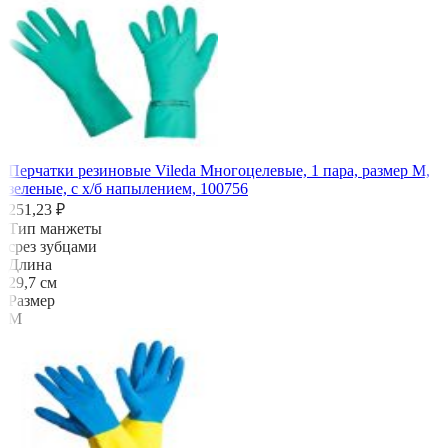
Перчатки резиновые Vileda Многоцелевые, 1 пара, размер M,
зеленые, с х/б напылением, 100756
251,23 ₽
Тип манжеты
срез зубцами
Длина
29,7 см
Размер
M