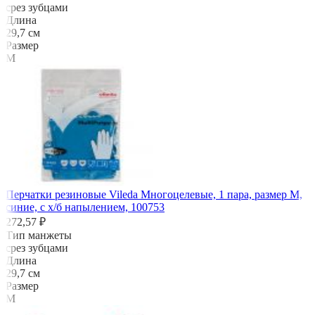
срез зубцами
Длина
29,7 см
Размер
M
Перчатки резиновые Vileda Многоцелевые, 1 пара, размер M,
синие, с х/б напылением, 100753
272,57 ₽
Тип манжеты
срез зубцами
Длина
29,7 см
Размер
M