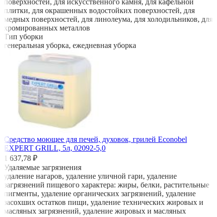
поверхностей, для искусственного камня, для кафельной
плитки, для окрашенных водостойких поверхностей, для
медных поверхностей, для линолеума, для холодильников, для
хромированных металлов
Тип уборки
генеральная уборка, ежедневная уборка
Средство моющее для печей, духовок, грилей Econobel
EXPERT GRILL, 5л, 02092-5,0
1 637,78 ₽
Удаляемые загрязнения
удаление нагаров, удаление уличной гари, удаление
загрязнений пищевого характера: жиры, белки, растительные
пигменты, удаление органических загрязнений, удаление
засохших остатков пищи, удаление технических жировых и
масляных загрязнений, удаление жировых и масляных