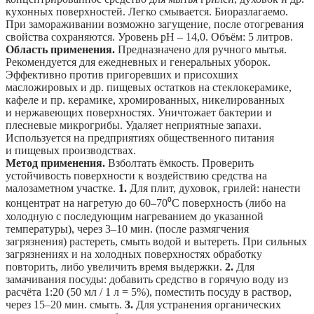
кухонных поверхностей. Легко смывается. Биоразлагаемо.
При замораживании возможно загущение, после отогревания
свойства сохраняются. Уровень рН – 14,0. Объём: 5 литров.
Область применения.
Предназначено для ручного мытья.
Рекомендуется для ежедневных и генеральных уборок.
Эффективно против пригоревших и присохших
масложировых и др. пищевых остатков на стеклокерамике,
кафеле и пр. керамике, хромированных, никелированных
и нержавеющих поверхностях. Уничтожает бактерии и
плесневые микрогрибы. Удаляет неприятные запахи.
Используется на предприятиях общественного питания
и пищевых производствах.
Метод применения.
Взболтать ёмкость. Проверить
устойчивость поверхности к воздействию средства на
малозаметном участке.
1.
Для плит, духовок, грилей: нанести
концентрат на нагретую до 60–70⁰С поверхность (либо на
холодную с последующим нагреванием до указанной
температуры), через 3–10 мин. (после размягчения
загрязнения) растереть, смыть водой и вытереть. При сильных
загрязнениях и на холодных поверхностях обработку
повторить, либо увеличить время выдержки.
2.
Для
замачивания посуды: добавить средство в горячую воду из
расчёта 1:20 (50 мл / 1 л = 5%), поместить посуду в раствор,
через 15–20 мин. смыть.
3.
Для устранения органических