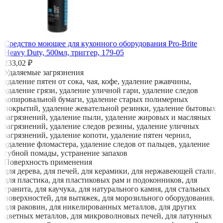
Средство моющее для кухонного оборудования Pro-Brite
Heavy Duty, 500мл, триггер, 179-05
233,02 ₽
Удаляемые загрязнения
удаление пятен от сока, чая, кофе, удаление ржавчины,
удаление грязи, удаление уличной гари, удаление следов
копировальной бумаги, удаление старых полимерных
покрытий, удаление жевательной резинки, удаление бытовых
загрязнений, удаление пыли, удаление жировых и масляных
загрязнений, удаление следов резины, удаление уличных
загрязнений, удаление копоти, удаление пятен чернил,
удаление фломастера, удаление следов от пальцев, удаление
губной помады, устранение запахов
Поверхность применения
для дерева, для печей, для керамики, для нержавеющей стали,
для пластика, для пластиковых рам и подоконников, для
гранита, для каучука, для натурального камня, для стальных
поверхностей, для вытяжек, для морозильного оборудования,
для раковин, для никелированных металлов, для других
цветных металлов, для микроволновых печей, для латунных