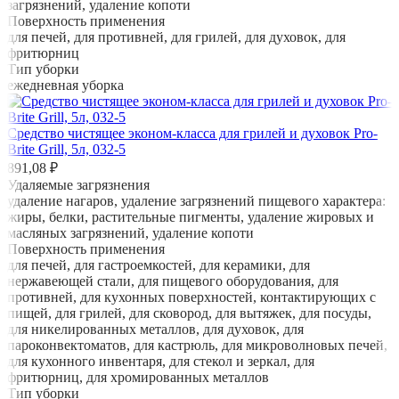
загрязнений, удаление копоти
Поверхность применения
для печей, для противней, для грилей, для духовок, для
фритюрниц
Тип уборки
ежедневная уборка
Средство чистящее эконом-класса для грилей и духовок Pro-
Brite Grill, 5л, 032-5
891,08 ₽
Удаляемые загрязнения
удаление нагаров, удаление загрязнений пищевого характера:
жиры, белки, растительные пигменты, удаление жировых и
масляных загрязнений, удаление копоти
Поверхность применения
для печей, для гастроемкостей, для керамики, для
нержавеющей стали, для пищевого оборудования, для
противней, для кухонных поверхностей, контактирующих с
пищей, для грилей, для сковород, для вытяжек, для посуды,
для никелированных металлов, для духовок, для
пароконвектоматов, для кастрюль, для микроволновых печей,
для кухонного инвентаря, для стекол и зеркал, для
фритюрниц, для хромированных металлов
Тип уборки