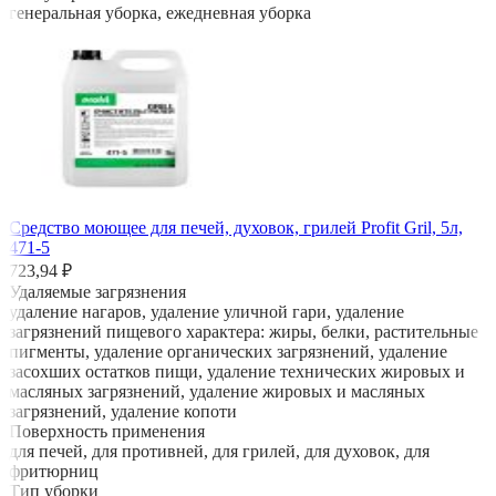
генеральная уборка, ежедневная уборка
Средство моющее для печей, духовок, грилей Profit Gril, 5л,
471-5
723,94 ₽
Удаляемые загрязнения
удаление нагаров, удаление уличной гари, удаление
загрязнений пищевого характера: жиры, белки, растительные
пигменты, удаление органических загрязнений, удаление
засохших остатков пищи, удаление технических жировых и
масляных загрязнений, удаление жировых и масляных
загрязнений, удаление копоти
Поверхность применения
для печей, для противней, для грилей, для духовок, для
фритюрниц
Тип уборки