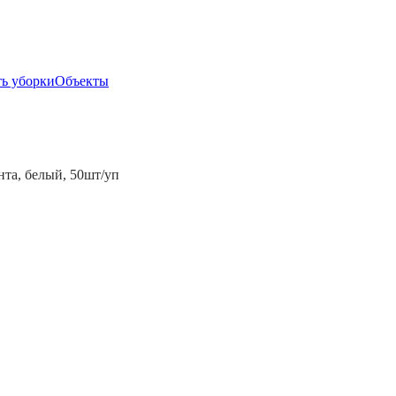
ь уборки
Объекты
та, белый, 50шт/уп