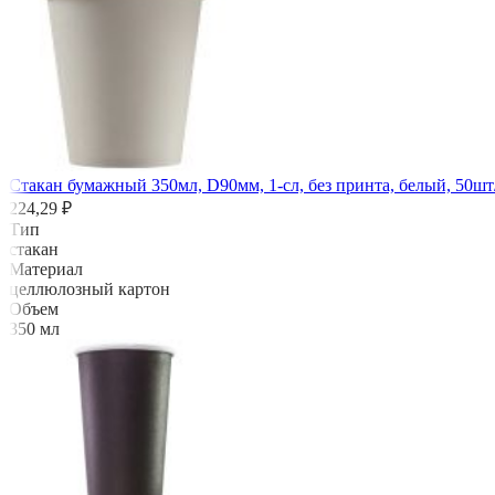
Стакан бумажный 350мл, D90мм, 1-сл, без принта, белый, 50шт
224,29 ₽
Тип
стакан
Материал
целлюлозный картон
Объем
350 мл