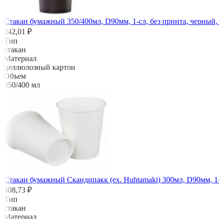
Стакан бумажный 350/400мл, D90мм, 1-сл, без принта, черный,
242,01 ₽
Тип
стакан
Материал
целлюлозный картон
Объем
350/400 мл
Стакан бумажный Скандипакк (ех. Huhtamaki) 300мл, D90мм, 1-
408,73 ₽
Тип
стакан
Материал