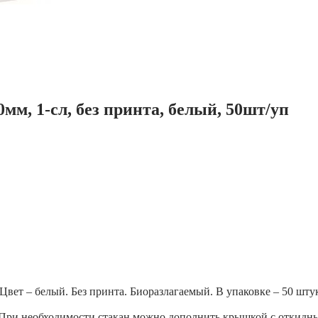
м, 1-сл, без принта, белый, 50шт/уп
вет – белый. Без принта. Биоразлагаемый. В упаковке – 50 шту
При необходимости стакан можно дополнить крышкой с откидн