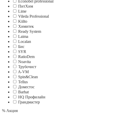
Econobel professional
ПитХим
Lime
Vileda Professional
Kiilto
Химитек
Ready System
Laima
Localan
Бис
SYR
RatioDem
Noavita
Трубочист
A-VM
Spin&Clean
Tellus
Доместос
Barhat
HQ Профилайн
Грандмастер
% Акция