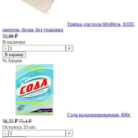
Тряпка для пола 60х80см, ХПП,
оверлок, белая, без упаковки
55,08 ₽
В наличии
-
+
В корзину
% Акция
Сода кальцинированная, 600г
56,55 ₽
75,4 ₽
Осталось 33 шт.
-
+