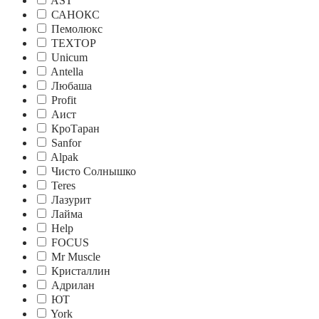
AST
САНОКС
Пемолюкс
TEXTOP
Unicum
Antella
Любаша
Profit
Аист
КроTаран
Sanfor
Alpak
Чисто Солнышко
Teres
Лазурит
Лайма
Help
FOCUS
Mr Muscle
Кристаллин
Адрилан
ЮТ
York