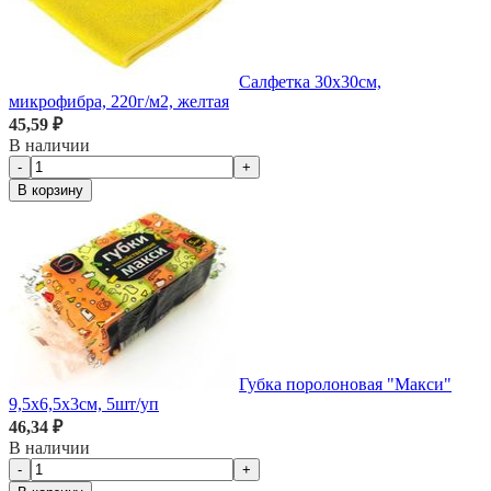
Салфетка 30х30см,
микрофибра, 220г/м2, желтая
45,59 ₽
В наличии
-
+
В корзину
Губка поролоновая "Макси"
9,5х6,5х3см, 5шт/уп
46,34 ₽
В наличии
-
+