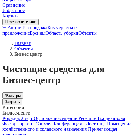
Сравнение
Избранное
Корзина
Перезвоните мне
% Акции
Распродажа
Коммерческое
предложение
Бренды
Область уборки
Объекты
Главная
Объекты
Бизнес-центр
Чистящие средства для
Бизнес-центр
Фильтры
Закрыть
Категория
Бизнес-центр
Коридор
Лифт
Офисное помещение
Ресепшн
Входная зона
Фасад
Паркинг
Санузел
Конференц-зал
Лестница
Помещение
хозяйственного и складского назначения
Прилегающая
территория