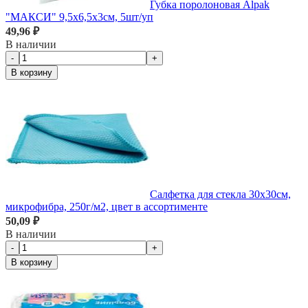
Губка поролоновая Alpak
"МАКСИ" 9,5х6,5х3см, 5шт/уп
49,96 ₽
В наличии
-
+
В корзину
Салфетка для стекла 30х30см,
микрофибра, 250г/м2, цвет в ассортименте
50,09 ₽
В наличии
-
+
В корзину