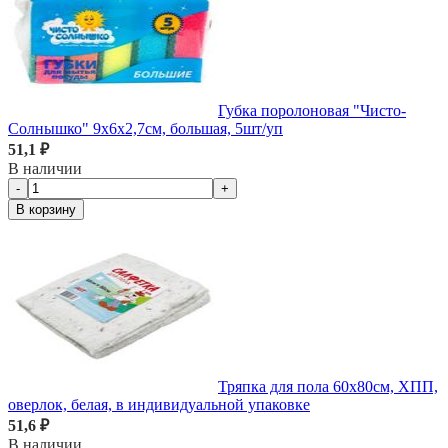
Губка поролоновая "Чисто-
Солнышко" 9х6х2,7см, большая, 5шт/уп
51,1 ₽
В наличии
-
+
В корзину
Тряпка для пола 60х80см, ХПП,
оверлок, белая, в индивидуальной упаковке
51,6 ₽
В наличии