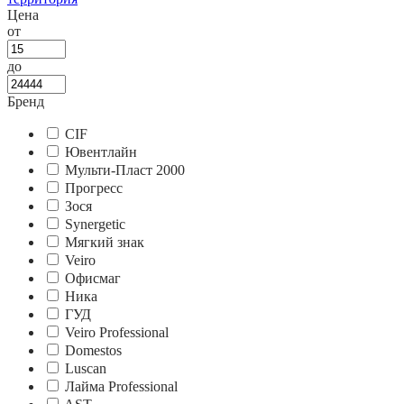
Цена
от
до
Бренд
CIF
Ювентлайн
Мульти-Пласт 2000
Прогресс
Зося
Synergetic
Мягкий знак
Veiro
Офисмаг
Ника
ГУД
Veiro Professional
Domestos
Luscan
Лайма Professional