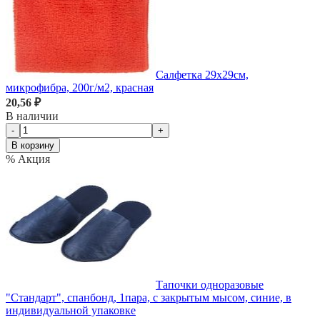
Салфетка 29х29см,
микрофибра, 200г/м2, красная
20,56 ₽
В наличии
-
+
В корзину
% Акция
Тапочки одноразовые
"Стандарт", спанбонд, 1пара, с закрытым мысом, синие, в
индивидуальной упаковке