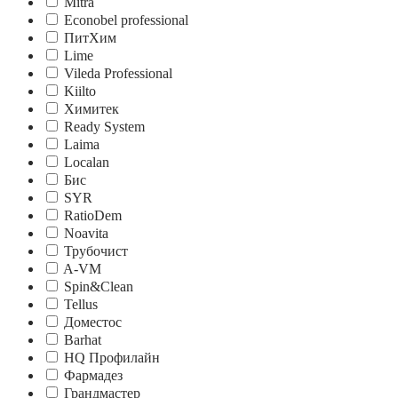
Mitra
Econobel professional
ПитХим
Lime
Vileda Professional
Kiilto
Химитек
Ready System
Laima
Localan
Бис
SYR
RatioDem
Noavita
Трубочист
A-VM
Spin&Clean
Tellus
Доместос
Barhat
HQ Профилайн
Фармадез
Грандмастер