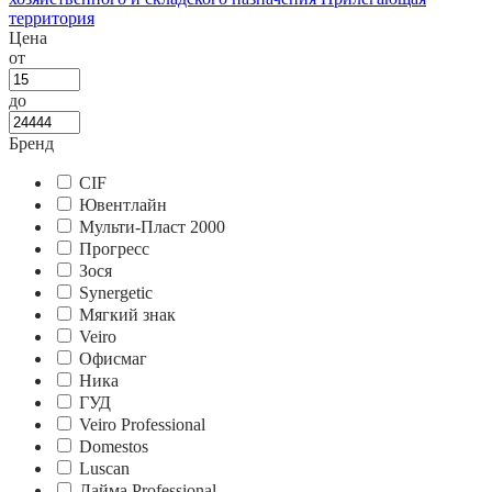
территория
Цена
от
до
Бренд
CIF
Ювентлайн
Мульти-Пласт 2000
Прогресс
Зося
Synergetic
Мягкий знак
Veiro
Офисмаг
Ника
ГУД
Veiro Professional
Domestos
Luscan
Лайма Professional