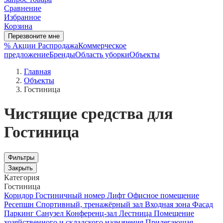
Сравнение
Избранное
Корзина
Перезвоните мне
% Акции
Распродажа
Коммерческое
предложение
Бренды
Область уборки
Объекты
Главная
Объекты
Гостиница
Чистящие средства для
Гостиница
Фильтры
Закрыть
Категория
Гостиница
Коридор
Гостиничный номер
Лифт
Офисное помещение
Ресепшн
Спортивный, тренажёрный зал
Входная зона
Фасад
Паркинг
Санузел
Конференц-зал
Лестница
Помещение
хозяйственного и складского назначения
Прилегающая