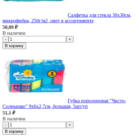
Салфетка для стекла 30х30см,
микрофибра, 250г/м2, цвет в ассортименте
50,09 ₽
В наличии
-
+
В корзину
Губка поролоновая "Чисто-
Солнышко" 9х6х2,7см, большая, 5шт/уп
51,1 ₽
В наличии
-
+
В корзину