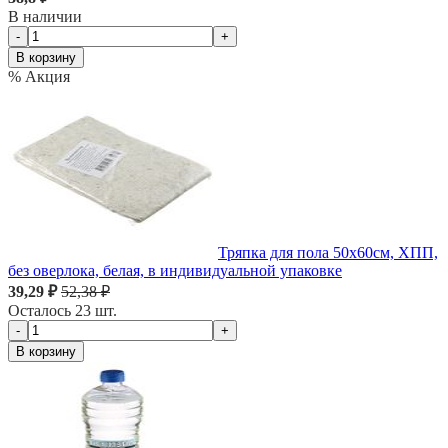
В наличии
-
+
В корзину
% Акция
Тряпка для пола 50х60см, ХПП,
без оверлока, белая, в индивидуальной упаковке
39,29 ₽
52,38 ₽
Осталось 23 шт.
-
+
В корзину