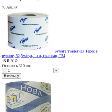
% Акция
Бумага туалетная Терес в
рулоне, 52,5м/рул, 1-сл, св.серая, Т54
15 ₽
20 ₽
Осталось 310 шт.
-
+
В корзину