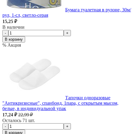
Бумага туалетная в рулоне, 30м/
рул, 1-сл, светло-серая
15,25 ₽
В наличии
-
+
В корзину
% Акция
Тапочки одноразовые
"Антикризисные", спанбонд, 1пара, с открытым мысом,
белые, в индивидуальной упак
17,24 ₽
22,99 ₽
Осталось 71 шт.
-
+
В корзину