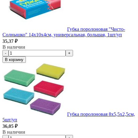
Губка поролоновая "Чисто-
Солнышко" 14х10х4см, универсальная, большая, 1шт/уп
35,37 ₽
В наличии
-
+
В корзину
Губка поролоновая 8х5,5х2,5см,
5шт/уп
36,05 ₽
В наличии