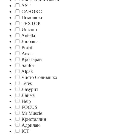
AST
САНОКС
Пемолюкс
TEXTOP
Unicum
Antella
Любаша
Profit
Аист
КроTаран
Sanfor
Alpak
Чисто Солнышко
Teres
Лазурит
Лайма
Help
FOCUS
Mr Muscle
Кристаллин
Адрилан
ЮТ