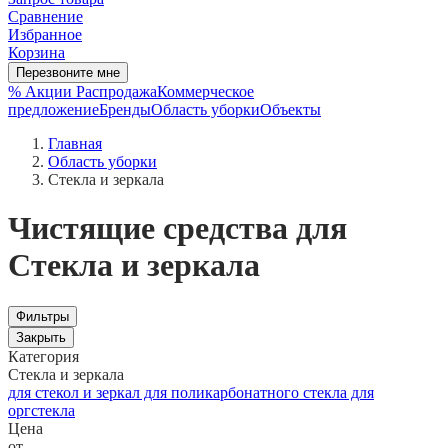
Сравнение
Избранное
Корзина
Перезвоните мне
% Акции
Распродажа
Коммерческое
предложение
Бренды
Область уборки
Объекты
Главная
Область уборки
Стекла и зеркала
Чистящие средства для
Стекла и зеркала
Фильтры
Закрыть
Категория
Стекла и зеркала
для стекол и зеркал
для поликарбонатного стекла
для
оргстекла
Цена
от