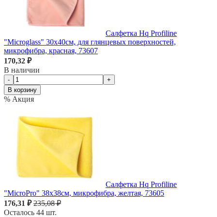
Салфетка Hq Profiline
"Microglass" 30х40см, для глянцевых поверхностей,
микрофибра, красная, 73607
170,32 ₽
В наличии
-
+
В корзину
% Акция
Салфетка Hq Profiline
"MicroPro" 38х38см, микрофибра, желтая, 73605
176,31 ₽
235,08 ₽
Осталось 44 шт.