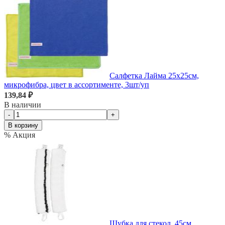
Салфетка Лайма 25х25см,
микрофибра, цвет в ассортименте, 3шт/уп
139,84 ₽
В наличии
-
+
В корзину
% Акция
Шубка для стекол, 45см,