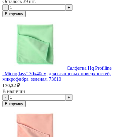
Осталось 39 шт.
-
+
В корзину
Салфетка Hq Profiline
"Microglass" 30х40см, для глянцевых поверхностей,
микрофибра, зеленая, 73610
170,32 ₽
В наличии
-
+
В корзину