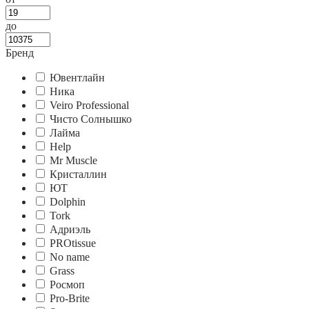
до
Бренд
Ювентлайн
Ника
Veiro Professional
Чисто Солнышко
Лайма
Help
Mr Muscle
Кристаллин
ЮТ
Dolphin
Tork
Адриэль
PROtissue
No name
Grass
Росмоп
Pro-Brite