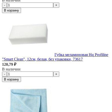
В наличии
-
+
В корзину
Губка меламиновая Hq Profiline
"Smart Clean", 12см, белая, без упаковки, 73617
120,79 ₽
В наличии
-
+
В корзину