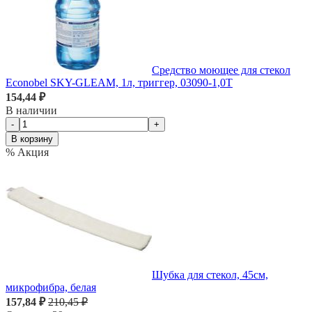
Средство моющее для стекол
Econobel SKY-GLEAM, 1л, триггер, 03090-1,0Т
154,44 ₽
В наличии
-
+
В корзину
% Акция
Шубка для стекол, 45см,
микрофибра, белая
157,84 ₽
210,45 ₽