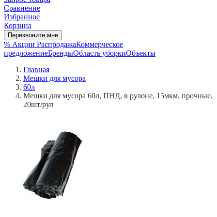
Сравнение
Избранное
Корзина
Перезвоните мне
% Акции
Распродажа
Коммерческое
предложение
Бренды
Область уборки
Объекты
Главная
Мешки для мусора
60л
Мешки для мусора 60л, ПНД, в рулоне, 15мкм, прочные,
20шт/рул