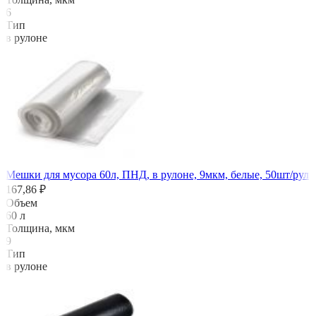
6
Тип
в рулоне
Мешки для мусора 60л, ПНД, в рулоне, 9мкм, белые, 50шт/рул
167,86 ₽
Объем
60 л
Толщина, мкм
9
Тип
в рулоне