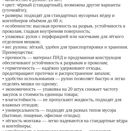
• цвет: чёрный (стандартный), возможны другие варианты
(уточняйте);
• размеры: подходят для стандартных мусорных вёдер и
контейнеров объёмом до 60 л;
• особенности: высокая прочность на разрыв, устойчивость к
проколам, гладкая внутренняя поверхность;
• упаковка: рулон с перфорацией или насечками для лёгкого
отделения мешков;
• вес рулона: лёгкий, удобен для транспортировки и хранения.
Преимущества:
• прочность — материал ПНД и продуманная конструкция
обеспечивают устойчивость к разрывам и проколам;
• герметичность — надёжно удерживают отходы,
предотвращают протечки и распространение запахов;
• удобство использования — рулон позволяет быстро и легко
отделять мешки по одному;
• экономичность — упаковка на 20 штук снижает частоту
закупок и стоимость единицы товара;
• влагостойкость — не пропускают жидкость, подходят для
влажных отходов;
• универсальность — подходят для разных типов мусора
(бытовые, пищевые, офисные отходы);
• лёгкость монтажа — легко надеваются на стандартные вёдра
и контейнеры;