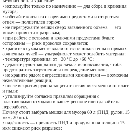
Безопасность и хранение:
• используйте только по назначению — для сбора и хранения
мусора;
• избегайте контакта с горячими предметами и открытым
огнём — полиэтилен горюч;
• не перегружайте мешки сверх заявленного объёма — это
может привести к разрывам;
• при работе с острыми и колючими предметами будьте
осторожны — риск проколов сохраняется;
• храните в сухом месте вдали от источников тепла и прямых
солнечных лучей — ультрафиолет может ослабить материал;
• температура хранения: от −30 °C до +60 °C;
• держите рулон закрытым до начала использования, чтобы
предотвратить загрязнение и повреждение мешков;
• не храните рядом с агрессивными химикатами — возможны
нежелательные реакции;
• после вскрытия рулона защитите оставшиеся мешки от влаги
и пыли;
• утилизируйте согласно правилам обращения с
пластиковыми отходами в вашем регионе или сдавайте на
переработку.
Почему стоит выбрать мешки для мусора 60 л (ПНД, рулон, 15
мкм, 20 шт.):
• надёжность — прочность ПНД и продуманная толщина 15
мкм снижают риск разрывов;