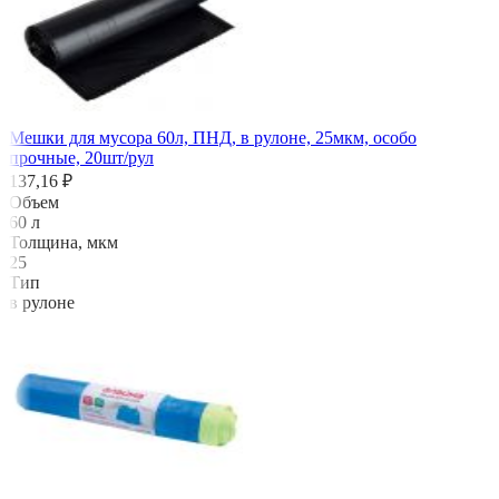
Мешки для мусора 60л, ПНД, в рулоне, 25мкм, особо
прочные, 20шт/рул
137,16 ₽
Объем
60 л
Толщина, мкм
25
Тип
в рулоне