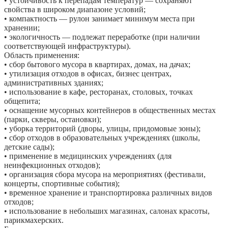
• устойчивость к перепадам температур — сохраняют
свойства в широком диапазоне условий;
• компактность — рулон занимает минимум места при
хранении;
• экологичность — подлежат переработке (при наличии
соответствующей инфраструктуры).
Область применения:
• сбор бытового мусора в квартирах, домах, на дачах;
• утилизация отходов в офисах, бизнес центрах,
административных зданиях;
• использование в кафе, ресторанах, столовых, точках
общепита;
• оснащение мусорных контейнеров в общественных местах
(парки, скверы, остановки);
• уборка территорий (дворы, улицы, придомовые зоны);
• сбор отходов в образовательных учреждениях (школы,
детские сады);
• применение в медицинских учреждениях (для
неинфекционных отходов);
• организация сбора мусора на мероприятиях (фестивали,
концерты, спортивные события);
• временное хранение и транспортировка различных видов
отходов;
• использование в небольших магазинах, салонах красоты,
парикмахерских.