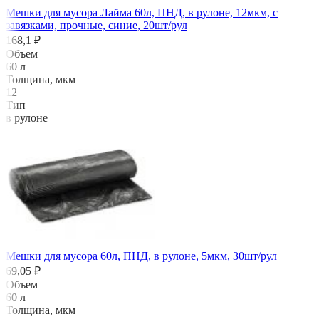
Мешки для мусора Лайма 60л, ПНД, в рулоне, 12мкм, с
завязками, прочные, синие, 20шт/рул
168,1 ₽
Объем
60 л
Толщина, мкм
12
Тип
в рулоне
Мешки для мусора 60л, ПНД, в рулоне, 5мкм, 30шт/рул
69,05 ₽
Объем
60 л
Толщина, мкм