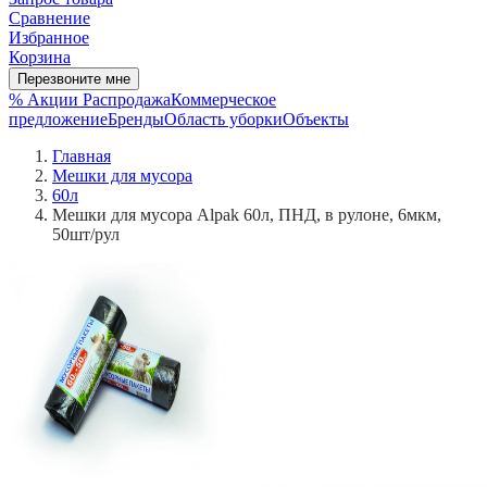
Сравнение
Избранное
Корзина
Перезвоните мне
% Акции
Распродажа
Коммерческое
предложение
Бренды
Область уборки
Объекты
Главная
Мешки для мусора
60л
Мешки для мусора Alpak 60л, ПНД, в рулоне, 6мкм,
50шт/рул