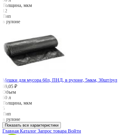
Толщина, мкм
12
Тип
в рулоне
Мешки для мусора 60л, ПНД, в рулоне, 5мкм, 30шт/рул
69,05 ₽
Объем
60 л
Толщина, мкм
5
Тип
в рулоне
Показать все характеристики
Главная
Каталог
Запрос товара
Войти