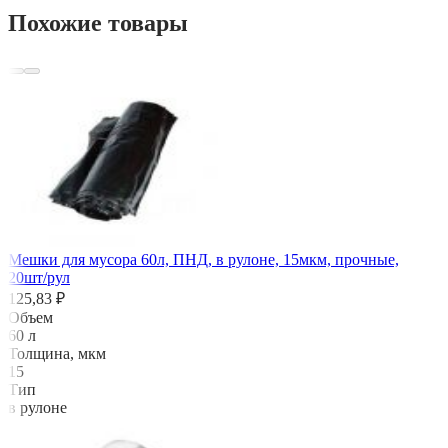
Похожие товары
Мешки для мусора 60л, ПНД, в рулоне, 15мкм, прочные,
20шт/рул
125,83 ₽
Объем
60 л
Толщина, мкм
15
Тип
в рулоне