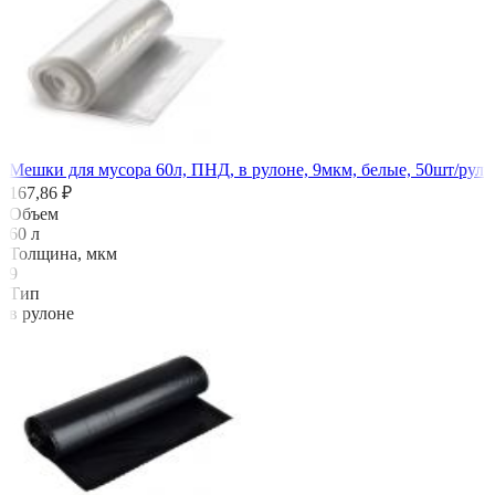
Мешки для мусора 60л, ПНД, в рулоне, 9мкм, белые, 50шт/рул
167,86 ₽
Объем
60 л
Толщина, мкм
9
Тип
в рулоне