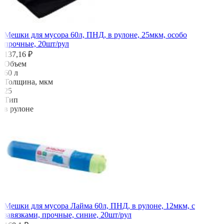
Мешки для мусора 60л, ПНД, в рулоне, 25мкм, особо
прочные, 20шт/рул
137,16 ₽
Объем
60 л
Толщина, мкм
25
Тип
в рулоне
Мешки для мусора Лайма 60л, ПНД, в рулоне, 12мкм, с
завязками, прочные, синие, 20шт/рул