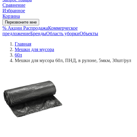
Сравнение
Избранное
Корзина
Перезвоните мне
% Акции
Распродажа
Коммерческое
предложение
Бренды
Область уборки
Объекты
Главная
Мешки для мусора
60л
Мешки для мусора 60л, ПНД, в рулоне, 5мкм, 30шт/рул