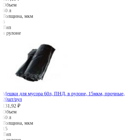
Объем
60 л
Толщина, мкм
6
Тип
в рулоне
Мешки для мусора 60л, ПНД, в рулоне, 15мкм, прочные,
20шт/рул
131,92 ₽
Объем
60 л
Толщина, мкм
15
Тип
в рулоне