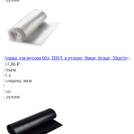
Мешки для мусора 60л, ПНД, в рулоне, 9мкм, белые, 50шт/рул
167,86 ₽
Объем
60 л
Толщина, мкм
9
Тип
в рулоне